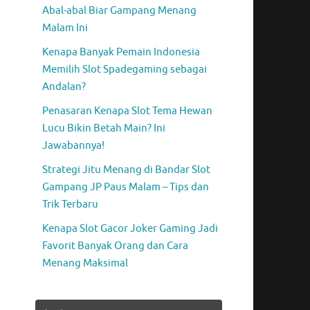
Abal-abal Biar Gampang Menang
Malam Ini
Kenapa Banyak Pemain Indonesia
Memilih Slot Spadegaming sebagai
Andalan?
Penasaran Kenapa Slot Tema Hewan
Lucu Bikin Betah Main? Ini
Jawabannya!
Strategi Jitu Menang di Bandar Slot
Gampang JP Paus Malam – Tips dan
Trik Terbaru
Kenapa Slot Gacor Joker Gaming Jadi
Favorit Banyak Orang dan Cara
Menang Maksimal