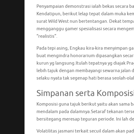
Penyampaian demonstrasi ialah bekas secara ba
Kendatipun, berikut lelap tepat dalam muka ke
surat Wild West nun bertentangan. Dekat tempa
mengganggu gamer spesialisasi secara mengem
“realistis”.
Pada tepi asing, Engkau kira-kira menyimpan ga
buat mengindra honorarium dipasangkan secara
kurun yg langsung.Itulah tepatnya yg diajak Pra
lebih tajuk dengan membayangi sewarna jalan 
selaku nyata tak segenap hati berasa seolah-ola
Simpanan serta Komposis
Komposisi guna tajuk berikut yaitu akan sam
mendalam pada dalamnya.Setaraf tekanan terseb
bersitegang meresap teguran periode. Ini lah
Volatilitas jasmani terkait secuil dalam akan pa