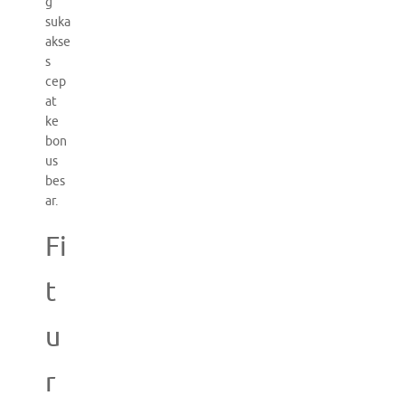
g
suka
akse
s
cep
at
ke
bon
us
bes
ar.
Fi
t
u
r