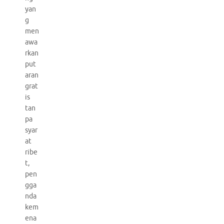
yan
g
men
awa
rkan
put
aran
grat
is
tan
pa
syar
at
ribe
t,
pen
gga
nda
kem
ena