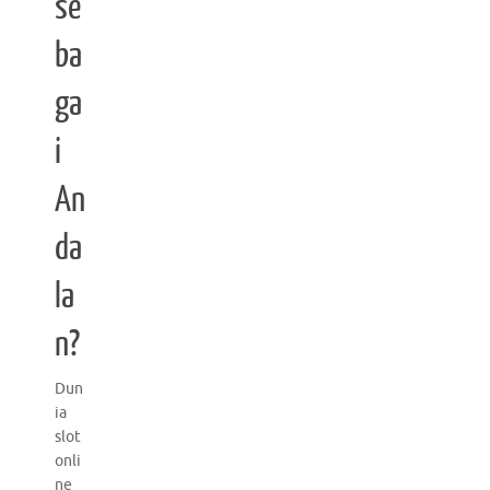
se
ba
ga
i
An
da
la
n?
Dun
ia
slot
onli
ne