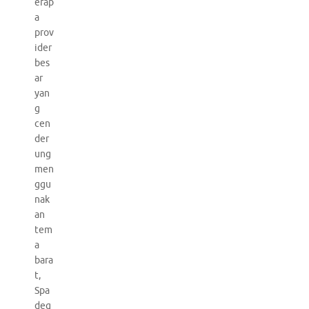
erap
a
prov
ider
bes
ar
yan
g
cen
der
ung
men
ggu
nak
an
tem
a
bara
t,
Spa
deg