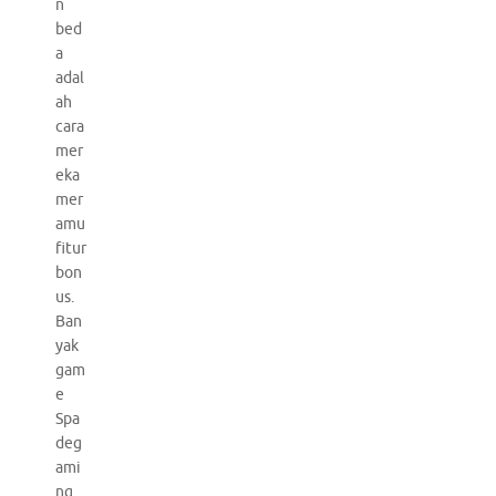
n
bed
a
adal
ah
cara
mer
eka
mer
amu
fitur
bon
us.
Ban
yak
gam
e
Spa
deg
ami
ng