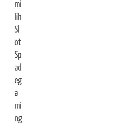
mi
lih
Sl
ot
Sp
ad
eg
a
mi
ng