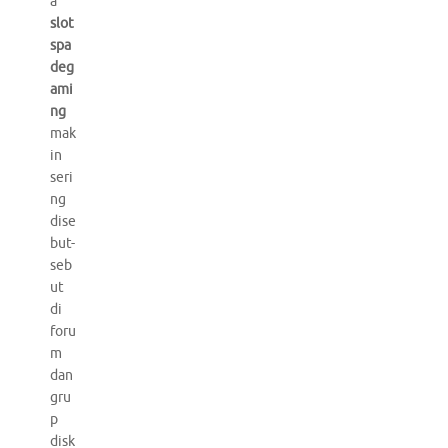
a
slot
spa
deg
ami
ng
mak
in
seri
ng
dise
but-
seb
ut
di
foru
m
dan
gru
p
disk