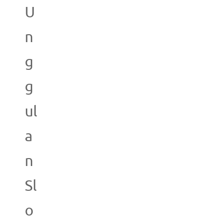
U
n
g
g
ul
a
n
Sl
o