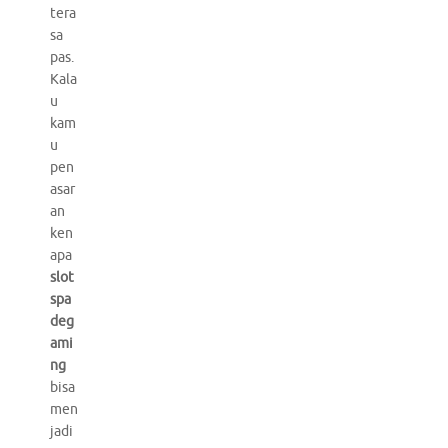
tera
sa
pas.
Kala
u
kam
u
pen
asar
an
ken
apa
slot
spa
deg
ami
ng
bisa
men
jadi