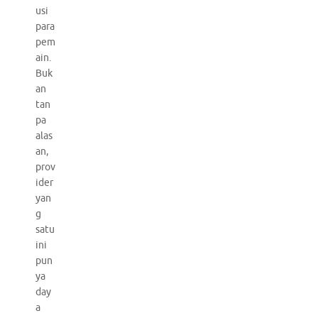
usi
para
pem
ain.
Buk
an
tan
pa
alas
an,
prov
ider
yan
g
satu
ini
pun
ya
day
a