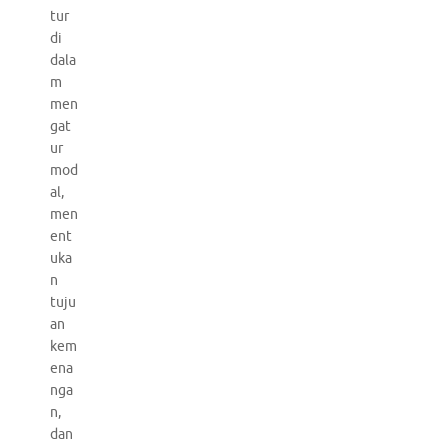
tur
di
dala
m
men
gat
ur
mod
al,
men
ent
uka
n
tuju
an
kem
ena
nga
n,
dan