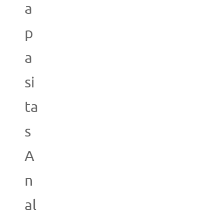
a
p
a
si
ta
s
A
n
al