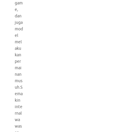
gam
e,
dan
juga
mod
el
mel
aku
kan
per
mai
nan
mus
uh.S
ema
kin
inte
rnal
wa
was