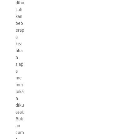
dibu
tuh
kan
beb
erap
a
kea
hlia
n
siap
a
me
mer
luka
n
diku
asai.
Buk
an
cum