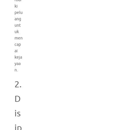
ki
pelu
ang
unt
uk
men
cap
ai
keja
yaa
n.
2.
D
is
ip