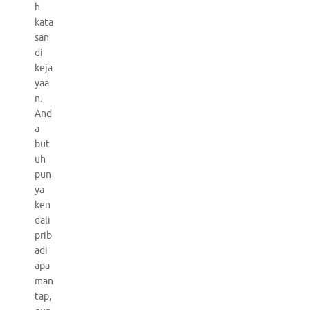
h
kata
san
di
keja
yaa
n.
And
a
but
uh
pun
ya
ken
dali
prib
adi
apa
man
tap,