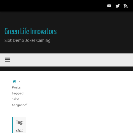
Skip
to
content
Green Life Innovators
Slot Demo Joker Gaming
Home
Posts
tagged
"slot
tergacor"
Tag:
slot