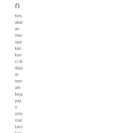
n
Kes
abar
an
mer
upa
kan
kun
ci di
dala
m
mer
aih
keja
yaa
n
inte
rnal
taru