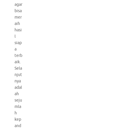
agar
bisa
mer
aih
hasi
l
siap
a
terb
aik.
Sela
njut
nya
adal
ah
seju
mla
h
kep
and