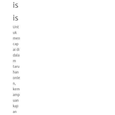
is
is
Unt
uk
men
cap
ai di
dala
m
taru
han
onle
n,
kem
amp
uan
kaji
an