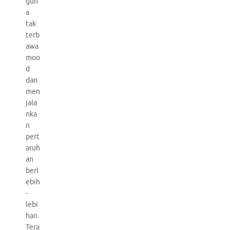
gun
a
tak
terb
awa
moo
d
dan
men
jala
nka
n
pert
aruh
an
berl
ebih
-
lebi
han.
Tera