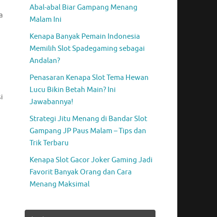
Abal-abal Biar Gampang Menang
a
Malam Ini
Kenapa Banyak Pemain Indonesia
Memilih Slot Spadegaming sebagai
Andalan?
Penasaran Kenapa Slot Tema Hewan
Lucu Bikin Betah Main? Ini
i
Jawabannya!
Strategi Jitu Menang di Bandar Slot
Gampang JP Paus Malam – Tips dan
Trik Terbaru
Kenapa Slot Gacor Joker Gaming Jadi
Favorit Banyak Orang dan Cara
Menang Maksimal