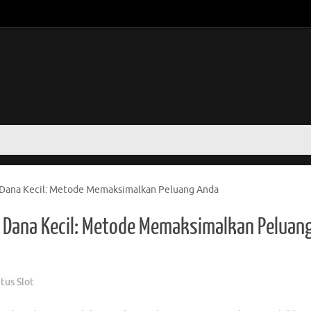
a Dana Kecil: Metode Memaksimalkan Peluang Anda
a Dana Kecil: Metode Memaksimalkan Peluan
itus Slot