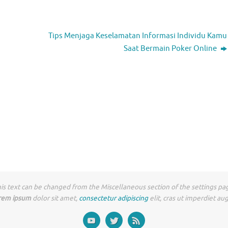
Tips Menjaga Keselamatan Informasi Individu Kamu
Saat Bermain Poker Online
is text can be changed from the Miscellaneous section of the settings pa
rem ipsum
dolor sit amet,
consectetur adipiscing
elit, cras ut imperdiet au