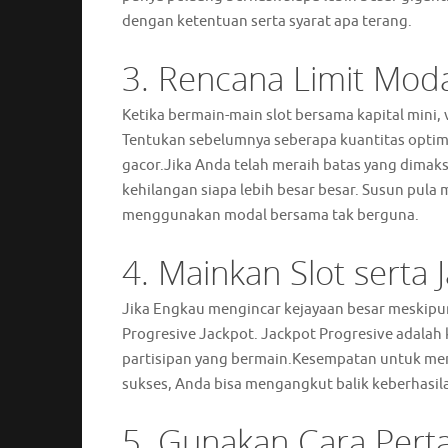
dengan ketentuan serta syarat apa terang.
3. Rencana Limit Mod
Ketika bermain-main slot bersama kapital mini,
Tentukan sebelumnya seberapa kuantitas optim
gacor.Jika Anda telah meraih batas yang dima
kehilangan siapa lebih besar besar. Susun pula
menggunakan modal bersama tak berguna.
4. Mainkan Slot serta 
Jika Engkau mengincar kejayaan besar meskipun
Progresive Jackpot. Jackpot Progresive adalah
partisipan yang bermain.Kesempatan untuk mena
sukses, Anda bisa mengangkut balik keberhasil
5. Gunakan Cara Pert