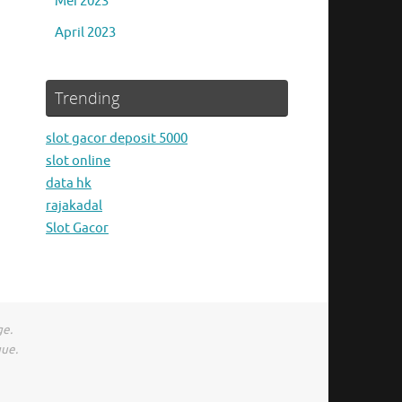
Mei 2023
April 2023
Trending
slot gacor deposit 5000
slot online
data hk
rajakadal
Slot Gacor
ge.
gue.