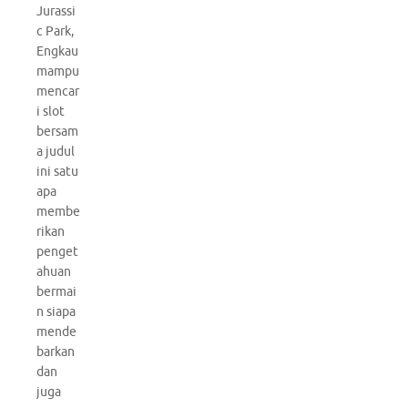
Jurassi
c Park,
Engkau
mampu
mencar
i slot
bersam
a judul
ini satu
apa
membe
rikan
penget
ahuan
bermai
n siapa
mende
barkan
dan
juga