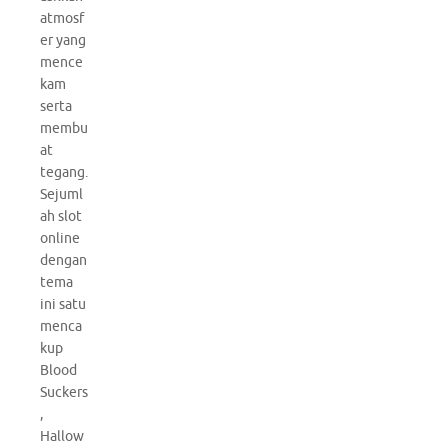
atmosf
er yang
mence
kam
serta
membu
at
tegang.
Sejuml
ah slot
online
dengan
tema
ini satu
menca
kup
Blood
Suckers
,
Hallow