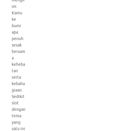
mengir
im
Kamu
ke
bumi
apa
penuh
sesak
bersam
a
keheba
tan
serta
kebaha
giaan.
Sedikit
slot
dengan
tema
yang
satu ini