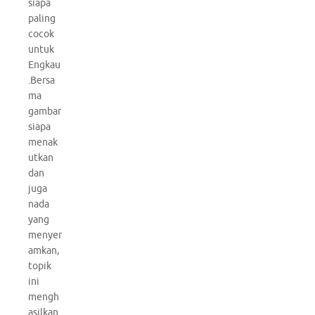
siapa
paling
cocok
untuk
Engkau
.Bersa
ma
gambar
siapa
menak
utkan
dan
juga
nada
yang
menyer
amkan,
topik
ini
mengh
asilkan