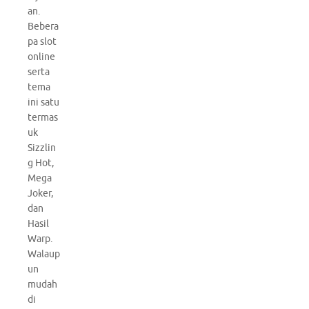
an.
Bebera
pa slot
online
serta
tema
ini satu
termas
uk
Sizzlin
g Hot,
Mega
Joker,
dan
Hasil
Warp.
Walaup
un
mudah
di