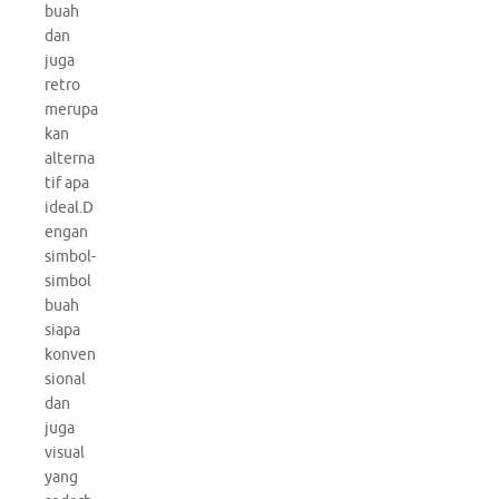
buah
dan
juga
retro
merupa
kan
alterna
tif apa
ideal.D
engan
simbol-
simbol
buah
siapa
konven
sional
dan
juga
visual
yang