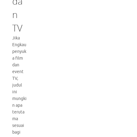
da
n
TV
Jika
Engkau
penyuk
a film
dan
event
TV,
judul
ini
mungki
n apa
teruta
ma
sesuai
bagi