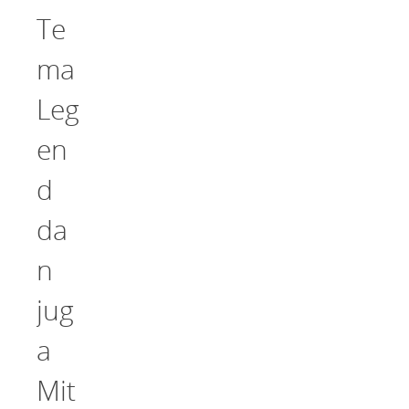
Te
ma
Leg
en
d
da
n
jug
a
Mit