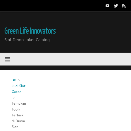
Skip
to
content
Green Life Innovators
Slot Demo Joker Gaming
Home
Judi Slot
Gacor
Temukan
Topik
Terbaik
di Dunia
Slot