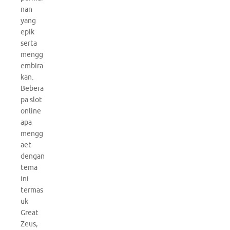
nan
yang
epik
serta
mengg
embira
kan.
Bebera
pa slot
online
apa
mengg
aet
dengan
tema
ini
termas
uk
Great
Zeus,