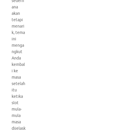
sederh
ana
akan
tetapi
menari
k, tema
ini
menga
ngkut
Anda
kembal
i ke
masa
setelah
itu
ketika
slot
mula-
mula
masa
dijelask