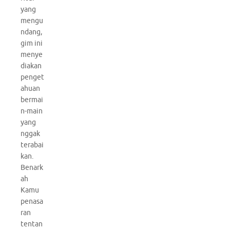
yang
mengu
ndang,
gim ini
menye
diakan
penget
ahuan
bermai
n-main
yang
nggak
terabai
kan.
Benark
ah
Kamu
penasa
ran
tentan