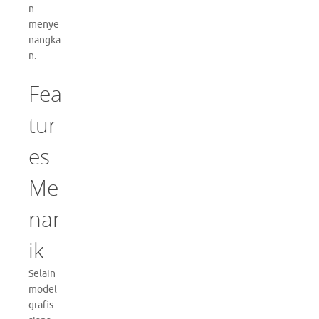
n
menye
nangka
n.
Fea
tur
es
Me
nar
ik
Selain
model
grafis