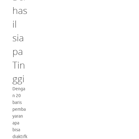
has
il
sia
pa
Tin
ggi
Denga
n 20
baris
pemba
yaran
apa
bisa
diaktifk