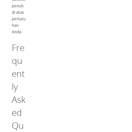
penuh
di atas
pertaru
han
Anda.
Fre
qu
ent
ly
Ask
ed
Qu