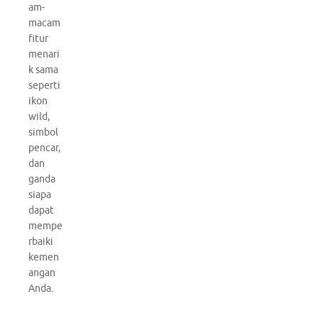
am-
macam
fitur
menari
k sama
seperti
ikon
wild,
simbol
pencar,
dan
ganda
siapa
dapat
mempe
rbaiki
kemen
angan
Anda.