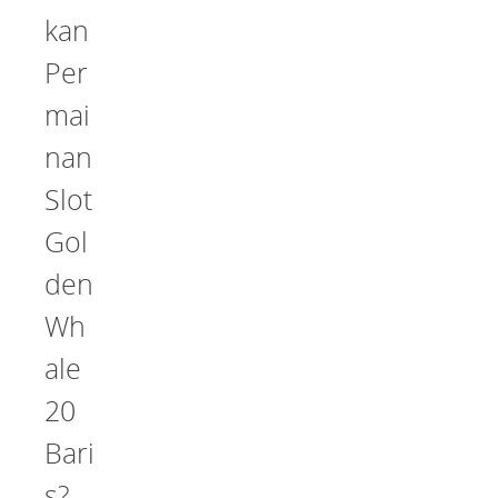
kan
Per
mai
nan
Slot
Gol
den
Wh
ale
20
Bari
s?