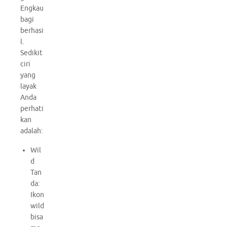
Engkau
bagi
berhasi
l.
Sedikit
ciri
yang
layak
Anda
perhati
kan
adalah:
Wil
d
Tan
da:
Ikon
wild
bisa