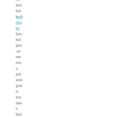
Sim
bol:
kedi
rito
to
Sim
bol
pen
car
me
mic
u
put
aran
grat
is
ata
upu
n
bon