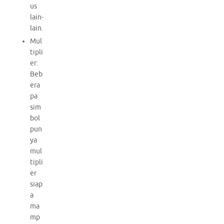
us
lain-
lain.
Mul
tipli
er:
Beb
era
pa
sim
bol
pun
ya
mul
tipli
er
siap
a
ma
mp