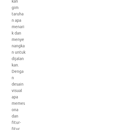
kan
gim
taruha
n apa
menari
k dan
menye
nangka
n untuk
dijalan
kan.
Denga
n
desain
visual
apa
memes
ona
dan
fitur-
fitur