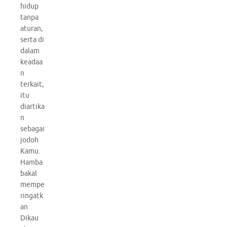
hidup
tanpa
aturan,
serta di
dalam
keadaa
n
terkait,
itu
diartika
n
sebagai
jodoh
Kamu.
Hamba
bakal
mempe
ringatk
an
Dikau