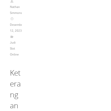
Nathan
Simmons
Desember
12, 2023
Judi
Slot
Online
Ket
era
ng
an