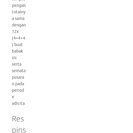
pengali
totalny
a sama
dengan
12x
(4+4+4
) buat
babak
ini
serta
semata
pusara
n pada
period
e
adicita.
Res
pins