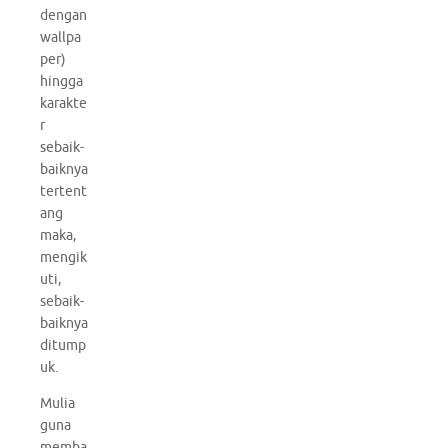
dengan
wallpa
per)
hingga
karakte
r
sebaik-
baiknya
tertent
ang
maka,
mengik
uti,
sebaik-
baiknya
ditump
uk.
Mulia
guna
memba