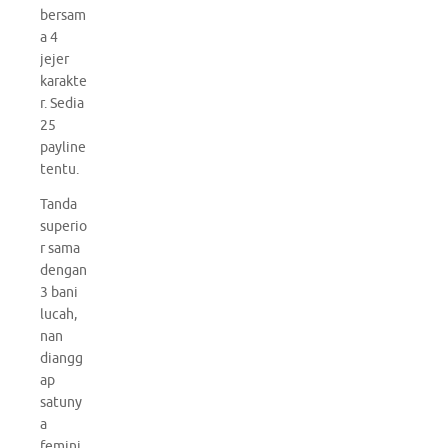
bersam
a 4
jejer
karakte
r. Sedia
25
payline
tentu.
Tanda
superio
r sama
dengan
3 bani
lucah,
nan
diangg
ap
satuny
a
femini