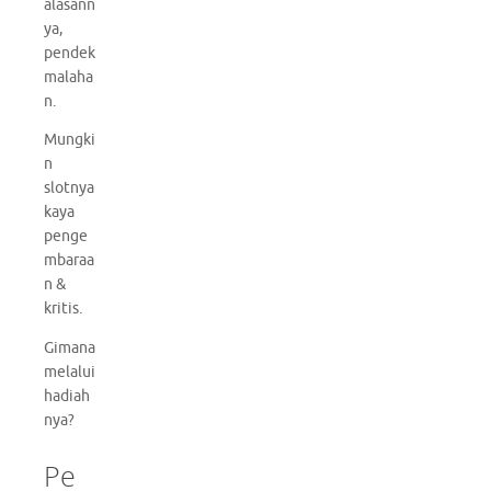
alasann
ya,
pendek
malaha
n.
Mungki
n
slotnya
kaya
penge
mbaraa
n &
kritis.
Gimana
melalui
hadiah
nya?
Pe