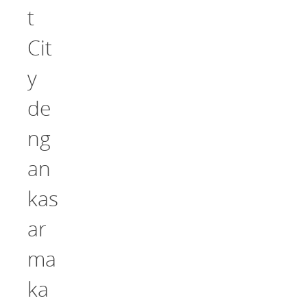
t
Cit
y
de
ng
an
kas
ar
ma
ka