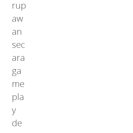
rup
aw
an
sec
ara
ga
me
pla
y
de