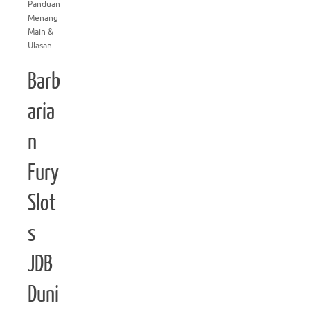
Panduan
Menang
Main &
Ulasan
Barb
aria
n
Fury
Slot
s
JDB
Duni