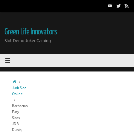
Skip
to
content
Green Life Innovators
Slot Demo Joker Gaming
Home
Judi Slot
Online
Barbarian
Fury
Slots
JDB
Dunia,