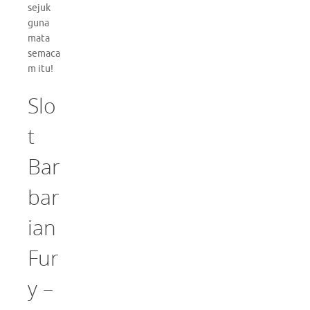
sejuk
guna
mata
semaca
m itu!
Slo
t
Bar
bar
ian
Fur
y –