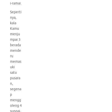
i-ramai.
Seperti
nya,
kala
Kamu
menju
mpai 3
berada
mende
ru
memas
uki
satu
pusara
n,
segena
p
mengg
oleng 4
sungai,