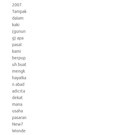
2007.
Tampak
dalam
kaki
(gunun
g) apa
pasal
kami
berpup
uh buat
mengk
hayalka
n abad
adicita
dekat
mana
usaha
pasaran
New7
Wonde