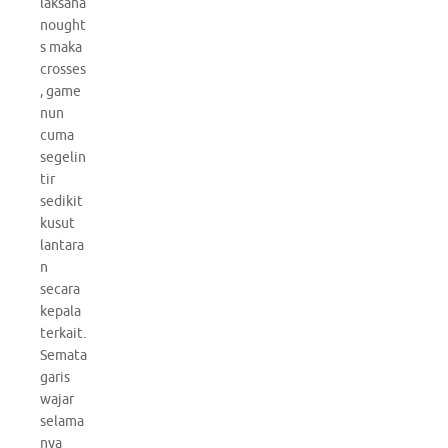
laksana
nought
s maka
crosses
, game
nun
cuma
segelin
tir
sedikit
kusut
lantara
n
secara
kepala
terkait.
Semata
garis
wajar
selama
nya