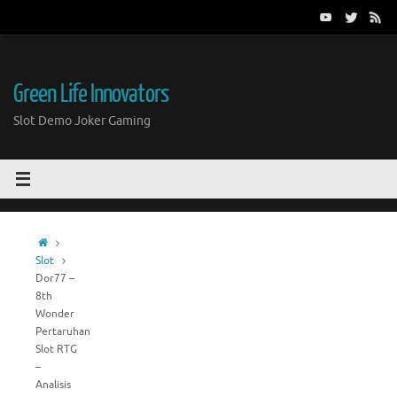
Skip
to
content
Green Life Innovators
Slot Demo Joker Gaming
Home
Slot
Dor77 –
8th
Wonder
Pertaruhan
Slot RTG
–
Analisis