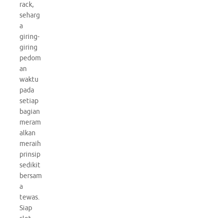
rack,
seharg
a
giring-
giring
pedom
an
waktu
pada
setiap
bagian
meram
alkan
meraih
prinsip
sedikit
bersam
a
tewas.
Siap