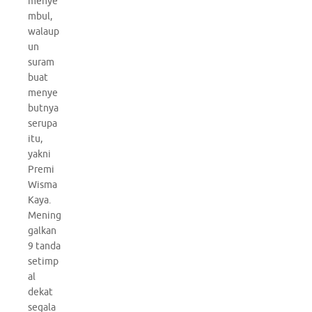
menye
mbul,
walaup
un
suram
buat
menye
butnya
serupa
itu,
yakni
Premi
Wisma
Kaya.
Mening
galkan
9 tanda
setimp
al
dekat
segala