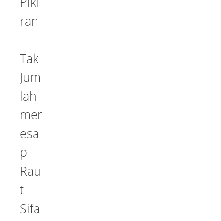
Piki
ran
–
Tak
Jum
lah
mer
esa
p
Rau
t
Sifa