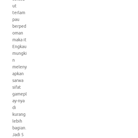
ut
terlam
pau
berped
oman
maka it
Engkau
mungki
n
meleny
apkan
sarwa
sifat
gamepl
ay-nya
di
kurang
lebih
bagian.
Jadi 5