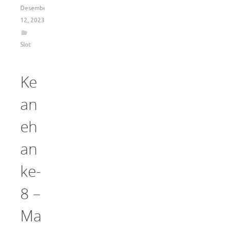
Desember
12, 2023
Slot
Ke
an
eh
an
ke-
8 –
Ma