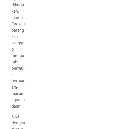
dikerja
kan,
lamun
Engkau
barang
kali
sanggu
p
menga
mbil
bermul
a
bermac
am-
macam
agunan
daim.
Sifat
dengan