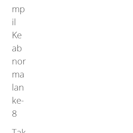
mp
il
Ke
ab
nor
ma
lan
ke-
8
Tak