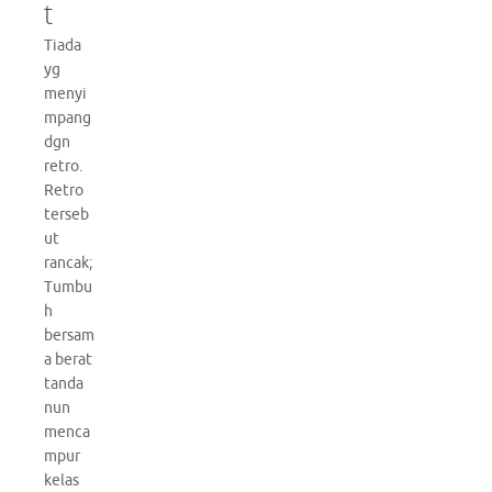
t
Tiada
yg
menyi
mpang
dgn
retro.
Retro
terseb
ut
rancak;
Tumbu
h
bersam
a berat
tanda
nun
menca
mpur
kelas