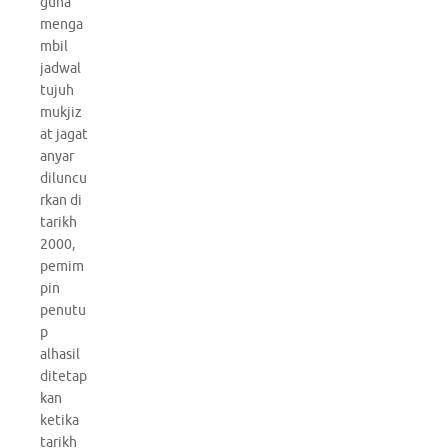
guna
menga
mbil
jadwal
tujuh
mukjiz
at jagat
anyar
diluncu
rkan di
tarikh
2000,
pemim
pin
penutu
p
alhasil
ditetap
kan
ketika
tarikh