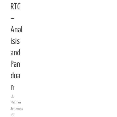
RTG
–
Anal
isis
and
Pan
dua
n
Nathan
Simmons