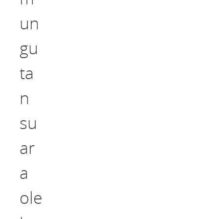
un
gu
ta
n
su
ar
a
ole