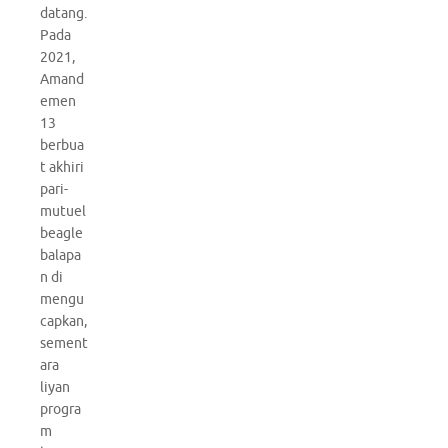
datang.
Pada
2021,
Amand
emen
13
berbua
t akhiri
pari-
mutuel
beagle
balapa
n di
mengu
capkan,
sement
ara
liyan
progra
m