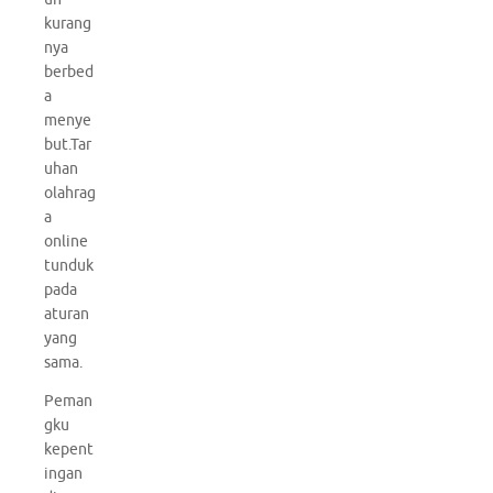
kurang
nya
berbed
a
menye
but.Tar
uhan
olahrag
a
online
tunduk
pada
aturan
yang
sama.
Peman
gku
kepent
ingan