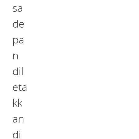
sa
de
pa
n
dil
eta
kk
an
di