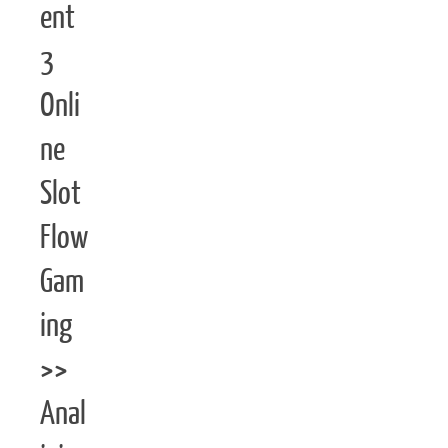
ent
3
Onli
ne
Slot
Flow
Gam
ing
>>
Anal