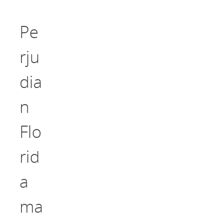
Pe
rju
dia
n
Flo
rid
a
ma