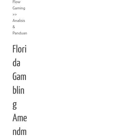
Flow
Gaming
>>
Analisis
&
Panduan
Flori
da
Gam
blin
g
Ame
ndm