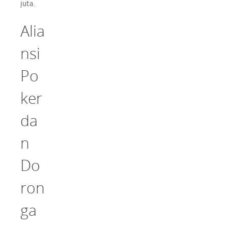
juta.
Alia
nsi
Po
ker
da
n
Do
ron
ga