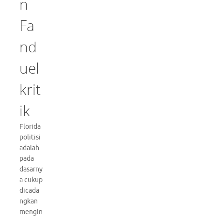
n
Fa
nd
uel
krit
ik
Florida
politisi
adalah
pada
dasarny
a cukup
dicada
ngkan
mengin