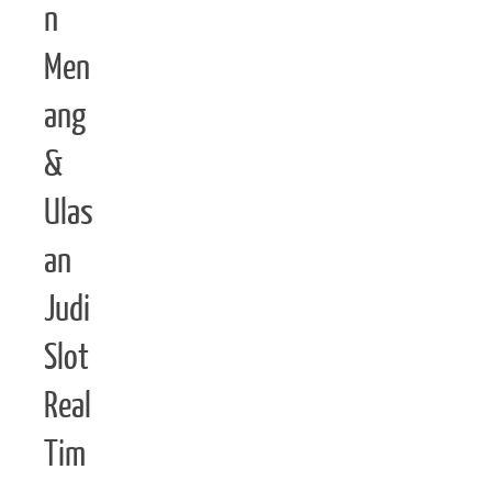
n
Men
ang
&
Ulas
an
Judi
Slot
Real
Tim