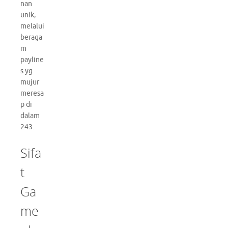
nan
unik,
melalui
beraga
m
payline
s yg
mujur
meresa
p di
dalam
243.
Sifa
t
Ga
me