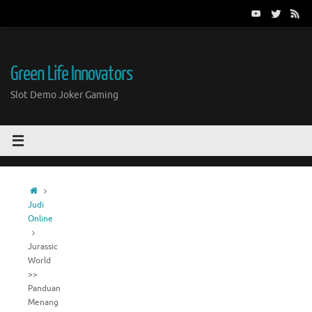
Skip
to
content
Green Life Innovators
Slot Demo Joker Gaming
Home
Judi
Online
Jurassic
World
>>
Panduan
Menang