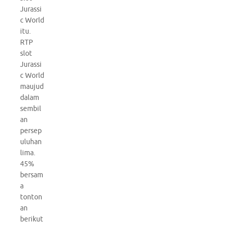
Jurassi
c World
itu.
RTP
slot
Jurassi
c World
maujud
dalam
sembil
an
persep
uluhan
lima.
45%
bersam
a
tonton
an
berikut