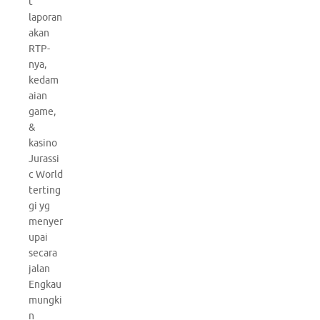
t
laporan
akan
RTP-
nya,
kedam
aian
game,
&
kasino
Jurassi
c World
terting
gi yg
menyer
upai
secara
jalan
Engkau
mungki
n