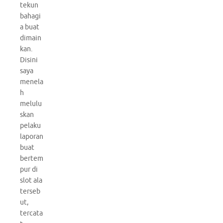
tekun
bahagi
a buat
dimain
kan.
Disini
saya
menela
h
melulu
skan
pelaku
laporan
buat
bertem
pur di
slot ala
terseb
ut,
tercata