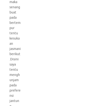
maka
senang
buat
pada
bertem
pur
tentu
kesuka
an
jasmani
berikut
.Disini
saya
tentu
mengh
unjam
pada
prefere
nsi
jantun