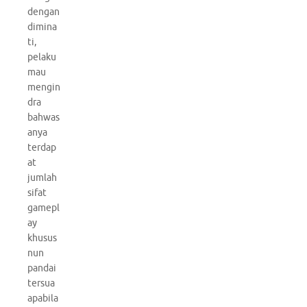
dengan
dimina
ti,
pelaku
mau
mengin
dra
bahwas
anya
terdap
at
jumlah
sifat
gamepl
ay
khusus
nun
pandai
tersua
apabila