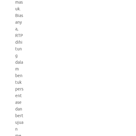
mas
uk.
Bias
any
a,
RTP
dihi
tun
g
dala
m
ben
tuk
pers
ent
ase
dan
bert
ujua
n
me