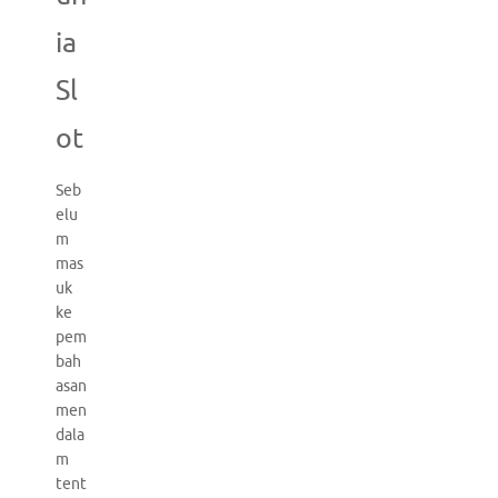
ia
Sl
ot
Seb
elu
m
mas
uk
ke
pem
bah
asan
men
dala
m
tent