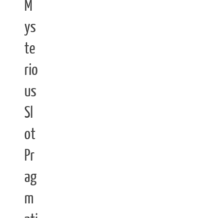
M
ys
te
rio
us
Sl
ot
Pr
ag
m