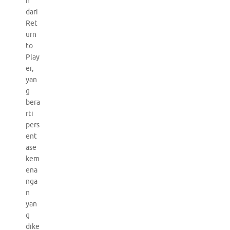
n
dari
Ret
urn
to
Play
er,
yan
g
bera
rti
pers
ent
ase
kem
ena
nga
n
yan
g
dike