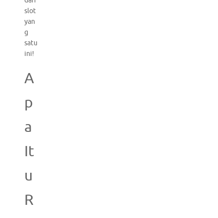
dari
slot
yan
g
satu
ini!
A
p
a
It
u
R