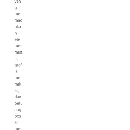
yan
g
me
mad
uka
n
ele
men
mist
is,
graf
is
me
mik
at,
dan
pelu
ang
bes
ar
men