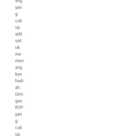
ang
yan
g
cuk
up
adil
unt
uk
me
men
ang
kan
hadi
ah.
Den
gan
RTP
yan
g
cuk
up