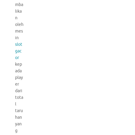
mba
lika
n
oleh
mes
in
slot
gac
or
kep
ada
play
er
dari
tota
l
taru
han
yan
g