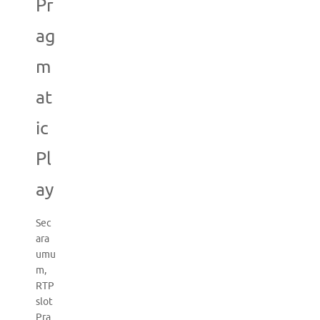
Pr
ag
m
at
ic
Pl
ay
Sec
ara
umu
m,
RTP
slot
Pra