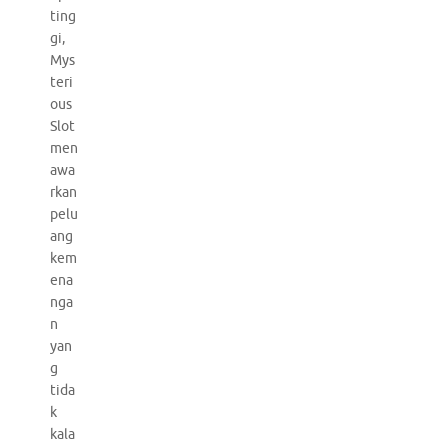
ting
gi,
Mys
teri
ous
Slot
men
awa
rkan
pelu
ang
kem
ena
nga
n
yan
g
tida
k
kala