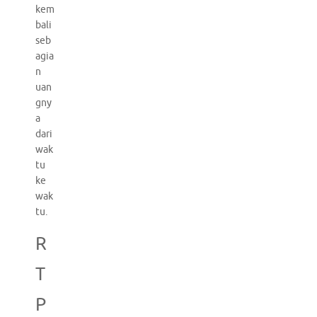
kem
bali
seb
agia
n
uan
gny
a
dari
wak
tu
ke
wak
tu.
R
T
P