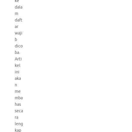
ke
dala
m
daft
ar
waji
b
dico
ba.
Arti
kel
ini
aka
n
me
mba
has
seca
ra
leng
kap