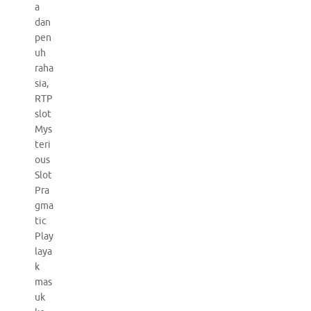
a
dan
pen
uh
raha
sia,
RTP
slot
Mys
teri
ous
Slot
Pra
gma
tic
Play
laya
k
mas
uk