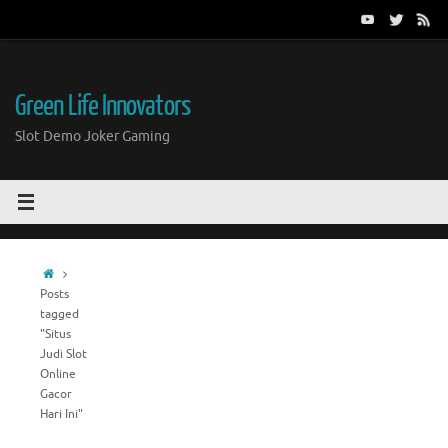
Skip
to
content
Green Life Innovators
Slot Demo Joker Gaming
Home
Posts
tagged
"Situs
Judi Slot
Online
Gacor
Hari Ini"