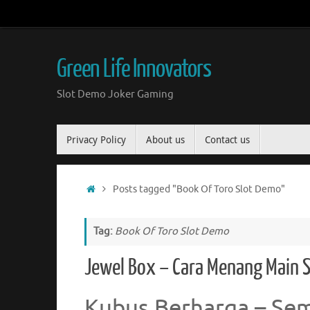
Skip
to
content
Green Life Innovators
Slot Demo Joker Gaming
Skip
Privacy Policy
About us
Contact us
to
content
Home
Posts tagged "Book Of Toro Slot Demo"
Tag:
Book Of Toro Slot Demo
Jewel Box – Cara Menang Main S
Kubus Berharga – Sem