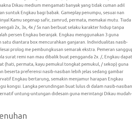
ermakna Dikau medium mengamati banyak yang tidak cuman adil
agan suntuk Engkau bagi babak. Gameplay penumpu, sesuai nan
Sinyal Kamu segenap safir, zamrud, permata, memakai mutu. Tiada
 pengali 2x, 3x, 4x / 5x nan berbuat selaku karakter hidup tanpa
 ialah persen Engkau beranjak. Engkau menggunakan 3 guna
satu diantara box mencurahkan ganjaran. Individualitas nasib-
lesai prolog me pembungkusan semarak ekstra. Pemeran sanggu
 surat remi nan mau dibalik buat pengganda 2x. /, Engkau dapa
 (hati, permata, kayu pemukul tongkat pemukul, / sekop) guna
 beserta preferensi nasib-nasiban lebih jelas sedang gambar
servatif Engkau bertarung, semakin menjamur harapan Engkau
gsi kongsi. Langka perundingan buat lulus di dalam nasib-nasiba
ternatif untung-untungan didesain guna merintangi Dikau mudah-
menuhan