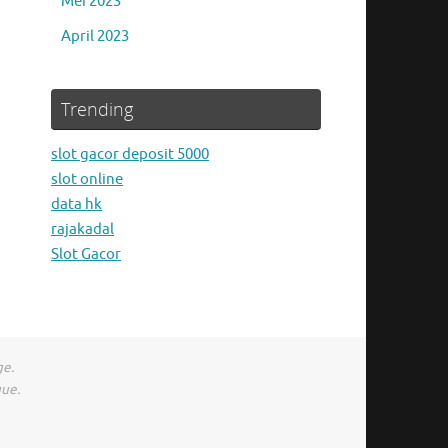
Mei 2023
April 2023
Trending
slot gacor deposit 5000
slot online
data hk
rajakadal
Slot Gacor
ge.
gue.