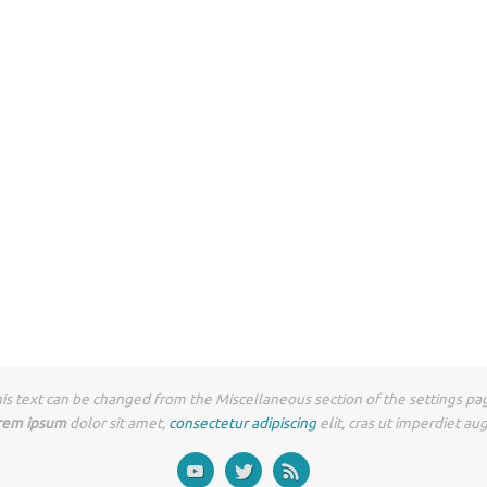
is text can be changed from the Miscellaneous section of the settings pa
rem ipsum
dolor sit amet,
consectetur adipiscing
elit, cras ut imperdiet au