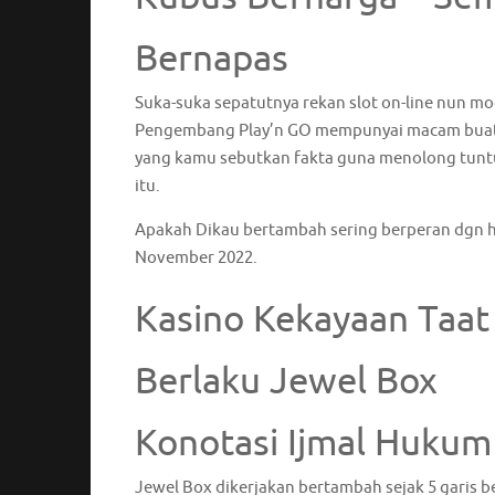
Bernapas
Suka-suka sepatutnya rekan slot on-line nun 
Pengembang Play’n GO mempunyai macam buat r
yang kamu sebutkan fakta guna menolong tuntu
itu.
Apakah Dikau bertambah sering berperan dgn h
November 2022.
Kasino Kekayaan Taa
Berlaku Jewel Box
Konotasi Ijmal Hukum
Jewel Box dikerjakan bertambah sejak 5 garis be