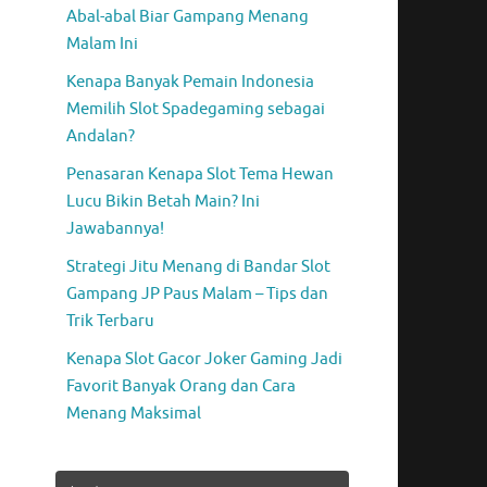
Abal-abal Biar Gampang Menang
Malam Ini
Kenapa Banyak Pemain Indonesia
Memilih Slot Spadegaming sebagai
Andalan?
Penasaran Kenapa Slot Tema Hewan
Lucu Bikin Betah Main? Ini
Jawabannya!
Strategi Jitu Menang di Bandar Slot
Gampang JP Paus Malam – Tips dan
Trik Terbaru
Kenapa Slot Gacor Joker Gaming Jadi
Favorit Banyak Orang dan Cara
Menang Maksimal