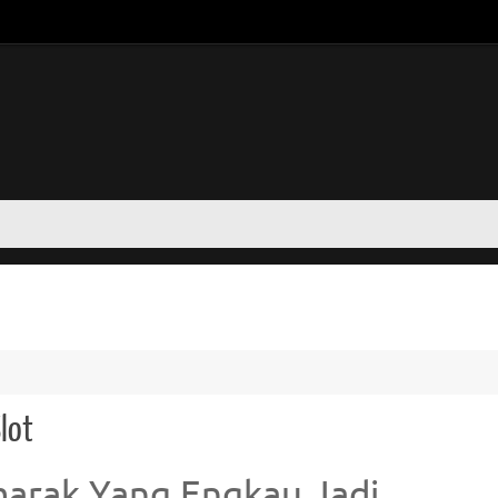
lot
arak Yang Engkau Jadi