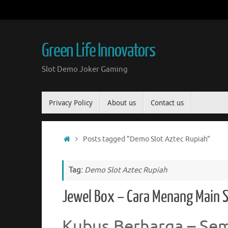
Skip
to
content
Green Life Innovators
Slot Demo Joker Gaming
Skip
Privacy Policy
About us
Contact us
to
content
Home
Posts tagged "Demo Slot Aztec Rupiah"
Tag:
Demo Slot Aztec Rupiah
Jewel Box – Cara Menang Main S
Kubus Berharga – Sem