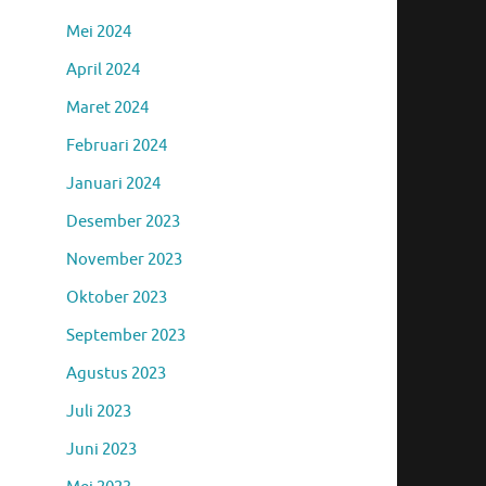
Mei 2024
April 2024
Maret 2024
Februari 2024
Januari 2024
Desember 2023
November 2023
Oktober 2023
September 2023
Agustus 2023
Juli 2023
Juni 2023