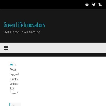
Skip
to
content
Green Life Innovators
Slot Demo Joker Gaming
Home
Posts
tagged
"Lucky
Ladies
Slot
Demo"