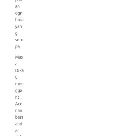
an
dgn
lima
yan
g
seru
pa.
Mas
a
Dika
u
men
gga
nti
Ace
nan
bers
and
ar