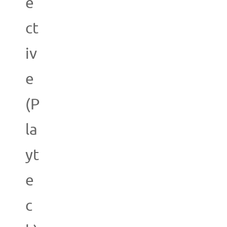
e
ct
iv
e
(P
la
yt
e
c