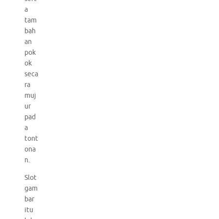
a
tam
bah
an
pok
ok
seca
ra
muj
ur
pad
a
tont
ona
n.
Slot
gam
bar
itu