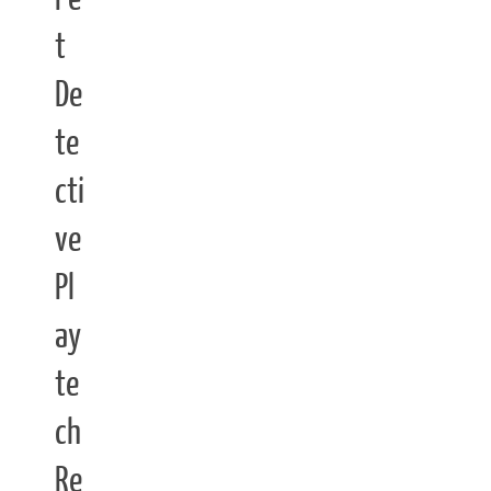
t
De
te
cti
ve
Pl
ay
te
ch
Re