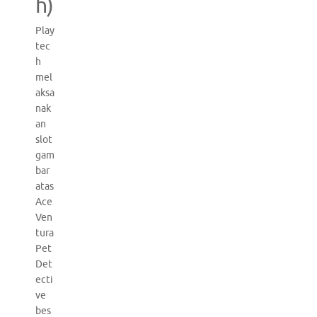
h)
Play
tec
h
mel
aksa
nak
an
slot
gam
bar
atas
Ace
Ven
tura
Pet
Det
ecti
ve
bes