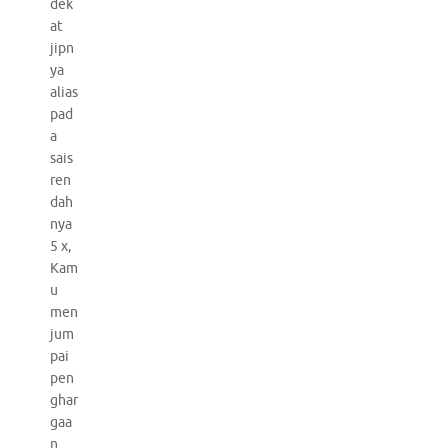
dek
at
jipn
ya
alias
pad
a
sais
ren
dah
nya
5 x,
Kam
u
men
jum
pai
pen
ghar
gaa
n