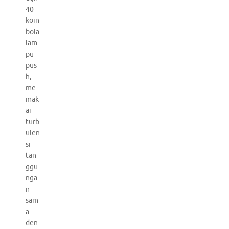
40
koin
bola
lam
pu
pus
h,
me
mak
ai
turb
ulen
si
tan
ggu
nga
n
sam
a
den