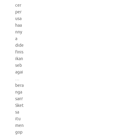
cer
per
usa
haa
nny
a
dide
finis
ikan
seb
agai
…
bera
nga
san!
Sket
sa
itu
men
gop