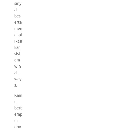
siny
al
bes
erta
men
gapl
ikasi
kan
sist
em
win
all
way
s.
Kam
u
bert
emp
ur
dgn