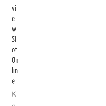
vi
e
w
Sl
ot
On
lin
e
K