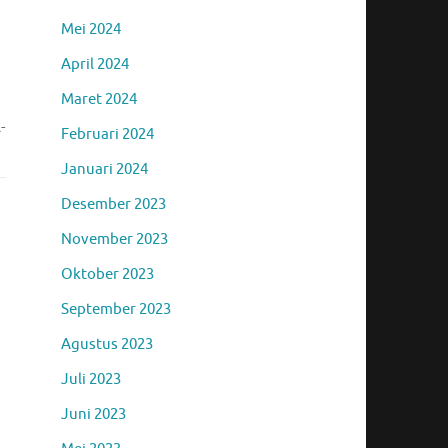
Mei 2024
April 2024
Maret 2024
-
Februari 2024
Januari 2024
Desember 2023
November 2023
Oktober 2023
September 2023
Agustus 2023
Juli 2023
Juni 2023