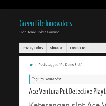
Skip
to
content
Green Life Innovators
Slot Demo Joker Gaming
Skip
Privacy Policy
About us
Contact us
to
content
Home
Posts tagged "Pp Demo Slot"
Tag:
Pp Demo Slot
Ace Ventura Pet Detective Playt
Keterangan slot Ace V