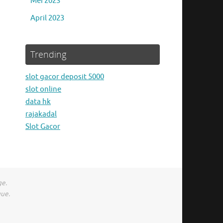
Mei 2023
April 2023
Trending
slot gacor deposit 5000
slot online
data hk
rajakadal
Slot Gacor
ge.
gue.