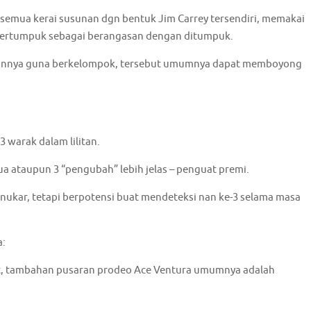
semua kerai susunan dgn bentuk Jim Carrey tersendiri, memakai
bertumpuk sebagai berangasan dengan ditumpuk.
utannya guna berkelompok, tersebut umumnya dapat memboyong
 warak dalam lilitan.
 ataupun 3 “pengubah” lebih jelas – penguat premi.
kar, tetapi berpotensi buat mendeteksi nan ke-3 selama masa
a:
ut, tambahan pusaran prodeo Ace Ventura umumnya adalah