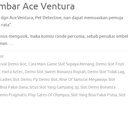
ambar Ace Ventura
an dgn Ace Ventura, Pet Detective, nan dapat memuaskan pemuja
-rata”.
minus mengusik, maka komisi ronde percuma, sebab penukar embel
aman. …
or
tival Demo Slot
,
Cara Main Game Slot Supaya Menang
,
Demo Slot Fruit
 Harta Aztec
,
Demo Slot Sweet Bonanza Rupiah
,
Demo Slot Tidak Lag
,
 Ladies Slot Demo
,
Pp Demo Slot
,
Rise Of Samurai Megaways Slot
 Bisa Pakai Dana
,
Situs Slot Yang Gampang Jp
,
Slot Demo Bonanza
Demo Pragmatic Play Gates Of Olympus
,
Slot Yang Bisa Pakai Pulsa
,
Slot