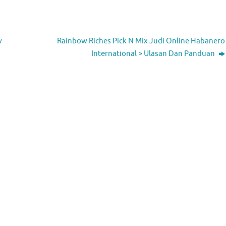
w
Rainbow Riches Pick N Mix Judi Online Habanero
International > Ulasan Dan Panduan