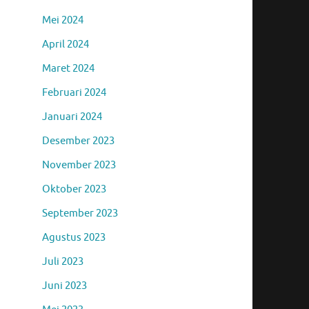
Mei 2024
April 2024
Maret 2024
Februari 2024
Januari 2024
Desember 2023
November 2023
Oktober 2023
September 2023
Agustus 2023
Juli 2023
Juni 2023