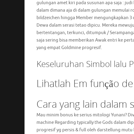
gulungan amet kiri pada susunan apa saja : judi 
dalam dimana aja di dalam gulungan memulai r
bildzeichen hingga Member mengungkapkan 3 or
Dewa dalam serasi tetao dipicu. Mereka mewuju
bertentangan, terkunci, ditumpuk / Serampang
saja sering bisa memberikan Awak entri ke per
yang empat Goldmine progresif.
Keseluruhan Simbol lalu 
Lihatlah Em função de
Cara yang lain dalam 
Mau minim bonus ke serius mitologi Yunani? Di
machine Regarding typically the Gods dalam di
progresif yg persis & full oleh darstellung mut