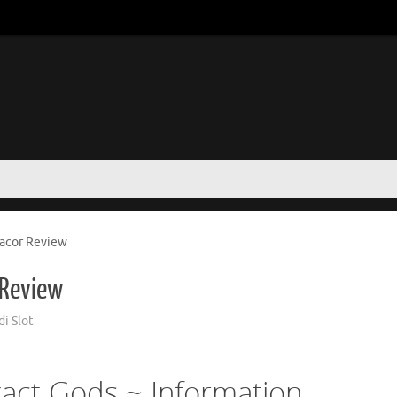
Gacor Review
 Review
di Slot
xact Gods ~ Information