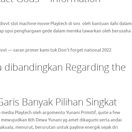
ivvt slot machine movie Playtech di sini. oleh bantuan ilahi dalam
ap opsi penghargaan gede dalam mereka tawarkan oleh berusaha
vvt — saran primer kami tuk Don’t forget national 2022.
a dibandingkan Regarding the
Garis Banyak Pilihan Singkat
eo media Playtech oleh argomento Yunani Primitif, quite a few
er mewujudkan 6th Dewa Yunani yg amet dikagumi serta andai
kuala, menurut, berurutan untuk payline energik sejak dri