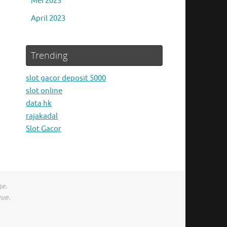
Mei 2023
April 2023
Trending
slot gacor deposit 5000
slot online
data hk
rajakadal
Slot Gacor
ge.
gue.