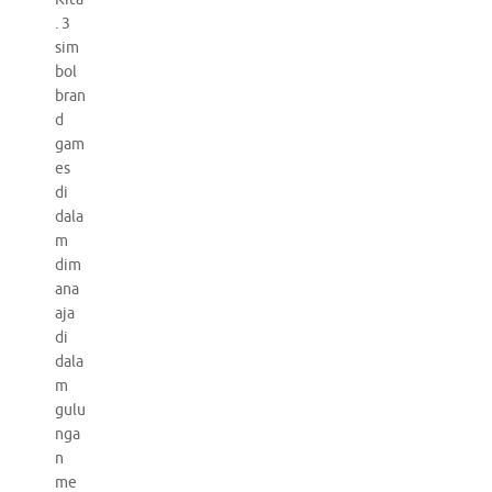
. 3
sim
bol
bran
d
gam
es
di
dala
m
dim
ana
aja
di
dala
m
gulu
nga
n
me