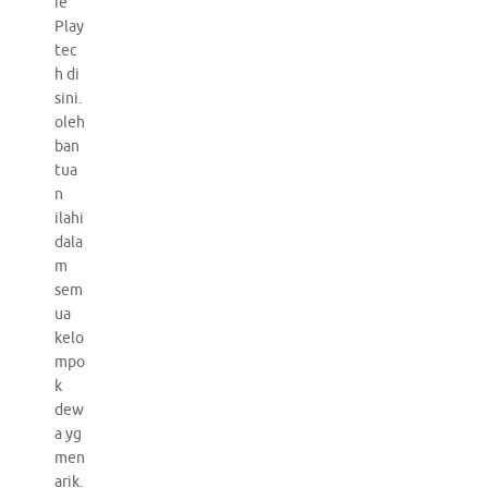
ie
Play
tec
h di
sini.
oleh
ban
tua
n
ilahi
dala
m
sem
ua
kelo
mpo
k
dew
a yg
men
arik.