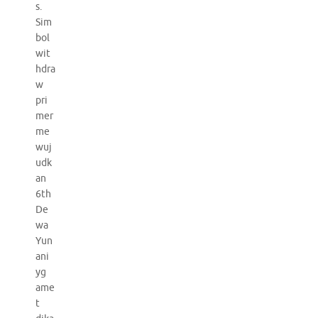
s.
Sim
bol
wit
hdra
w
pri
mer
me
wuj
udk
an
6th
De
wa
Yun
ani
yg
ame
t