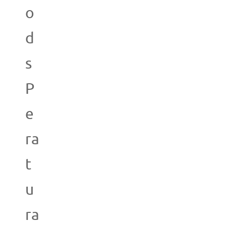
o
d
s
P
e
ra
t
u
ra