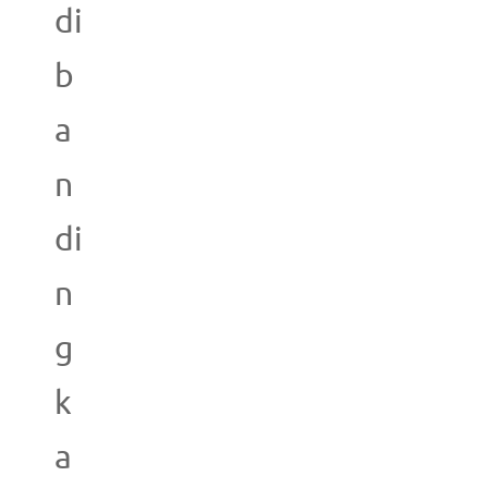
di
b
a
n
di
n
g
k
a