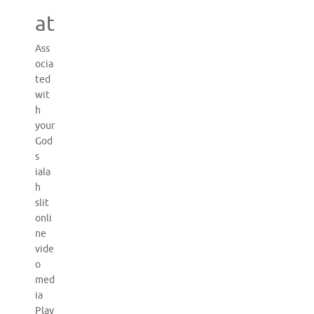
at
Ass
ocia
ted
wit
h
your
God
s
iala
h
slit
onli
ne
vide
o
med
ia
Play