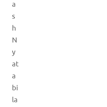
a
s
h
N
y
at
a
bi
la