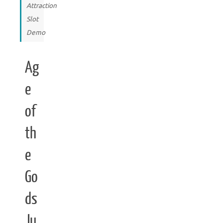
Attraction
Slot
Demo
Ag
e
of
th
e
Go
ds
Ju