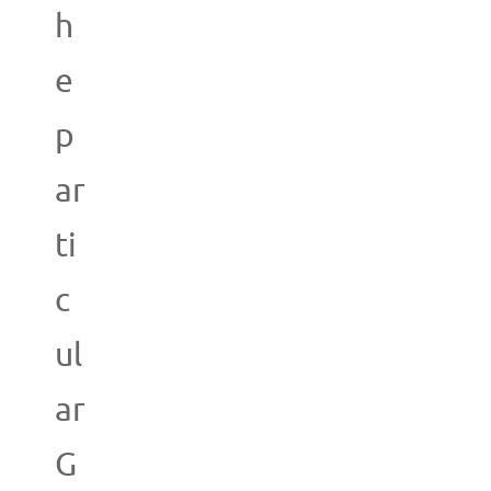
h
e
p
ar
ti
c
ul
ar
G