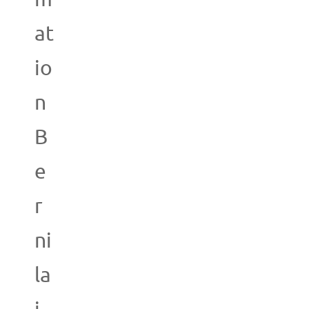
at
io
n
B
e
r
ni
la