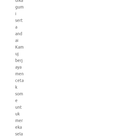
dika
gum
i
sert
a
and
ai
Kam
uj
berj
aya
men
ceta
k
som
e
unt
uk
mer
eka
sela