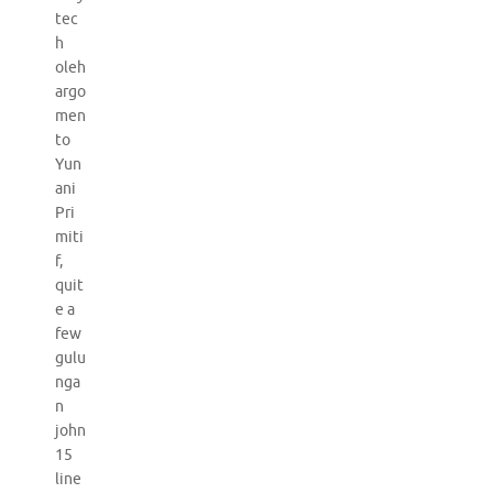
tec
h
oleh
argo
men
to
Yun
ani
Pri
miti
f,
quit
e a
few
gulu
nga
n
john
15
line