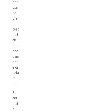
ber
usa
ha
bran
d
test
mat
ch
infu
nda
dam
ent
e di
dala
m
ini!
Ber
ani
mai
n