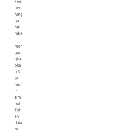
zeic
hen
hing
ga
Me
mbe
r
men
gun
gka
pka
n 3
or
mor
e
sim
bol
Tuh
an
dala
m