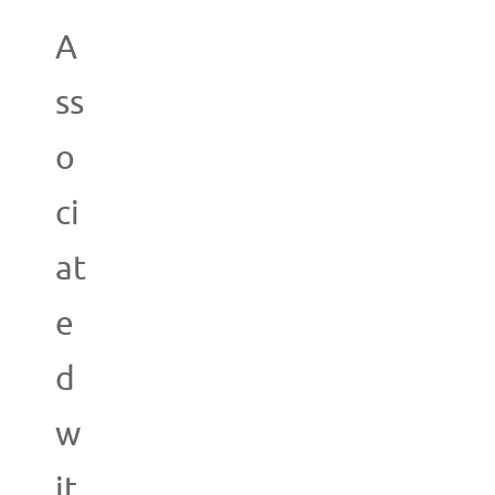
A
ss
o
ci
at
e
d
w
it