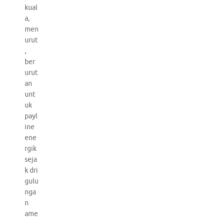
kual
a,
men
urut
,
ber
urut
an
unt
uk
payl
ine
ene
rgik
seja
k dri
gulu
nga
n
ame