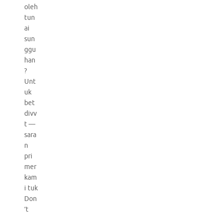
oleh
tun
ai
sun
ggu
han
?
Unt
uk
bet
divv
t —
sara
n
pri
mer
kam
i tuk
Don
’t