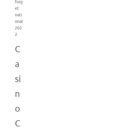
forg
et
nati
onal
202
2.
C
a
si
n
o
C