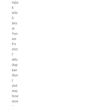
mpa
k
lebi
h
bes
ar
Yun
ani
Pri
miti
f
dihi
dup
kan
divv
t
slot
mac
hine
mov