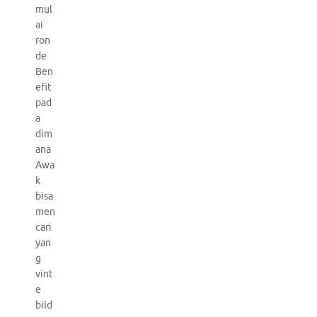
mul
ai
ron
de
Ben
efit
pad
a
dim
ana
Awa
k
bisa
men
cari
yan
g
vint
e
bild