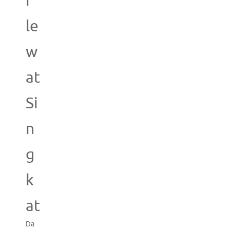
i
le
w
at
Si
n
g
k
at
Da