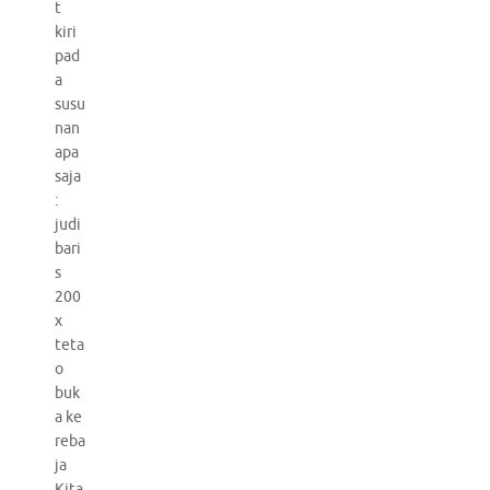
t
kiri
pad
a
susu
nan
apa
saja
:
judi
bari
s
200
x
teta
o
buk
a ke
reba
ja
Kita