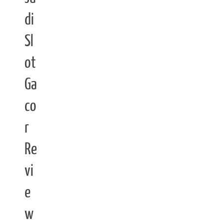
di
Sl
ot
Ga
co
r
Re
vi
e
w