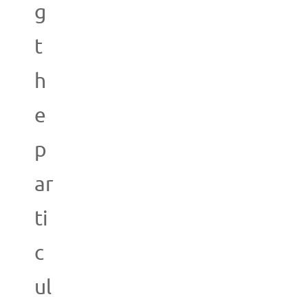
g
t
h
e
p
ar
ti
c
ul