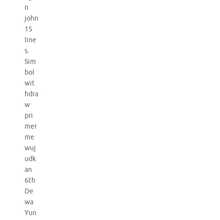
n
john
15
line
s.
Sim
bol
wit
hdra
w
pri
mer
me
wuj
udk
an
6th
De
wa
Yun