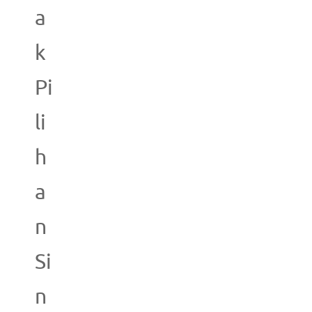
a
k
Pi
li
h
a
n
Si
n