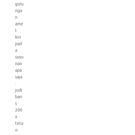
gulu
nga
n
ame
t
kiri
pad
a
susu
nan
apa
saja
:
judi
bari
s
200
x
teta
o