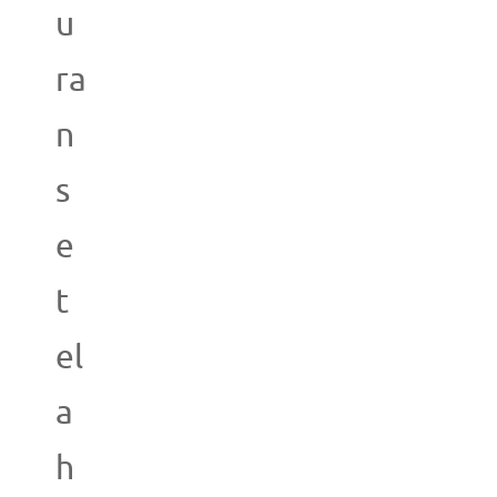
u
ra
n
s
e
t
el
a
h