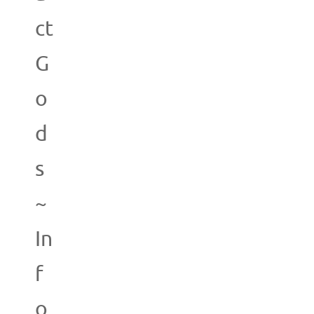
ct
G
o
d
s
~
In
f
o