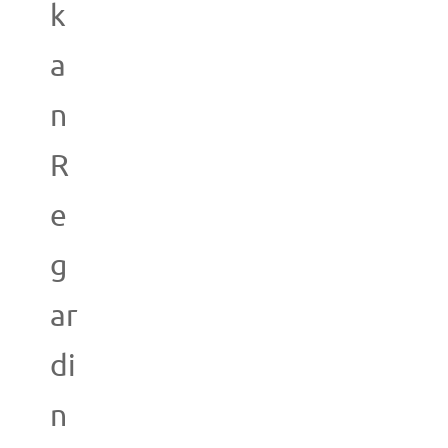
k
a
n
R
e
g
ar
di
n