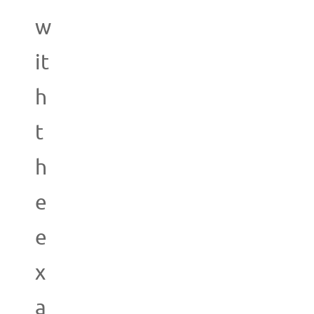
w
it
h
t
h
e
e
x
a