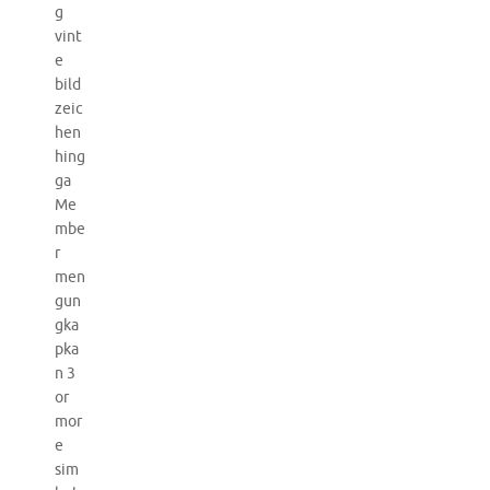
g
vint
e
bild
zeic
hen
hing
ga
Me
mbe
r
men
gun
gka
pka
n 3
or
mor
e
sim