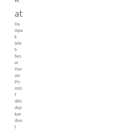
at
Da
mpa
k
lebi
h
bes
ar
Yun
ani
Pri
miti
f
dihi
dup
kan
divv
t