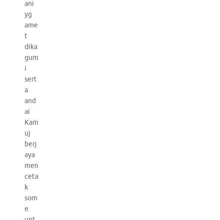
ani
yg
ame
t
dika
gum
i
sert
a
and
ai
Kam
uj
berj
aya
men
ceta
k
som
e
unt