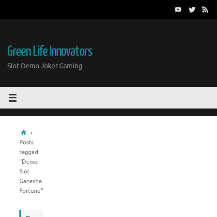
Skip
to
content
Green Life Innovators
Slot Demo Joker Gaming
Home
Posts
tagged
"Demo
Slot
Ganesha
Fortune"