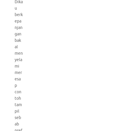
Dika
u
berk
epa
njan
gan
bak
al
men
yela
mi
mer
esa
p
con
toh
tam
pil
seb
ab
pref