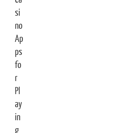
si
no
Ap
ps
fo
r
Pl
ay
in
g