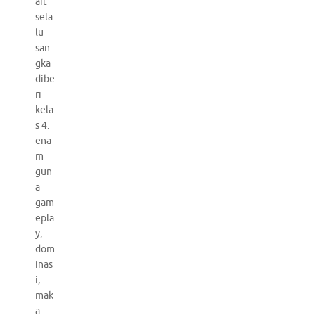
ait
sela
lu
san
gka
dibe
ri
kela
s 4.
ena
m
gun
a
gam
epla
y,
dom
inas
i,
mak
a