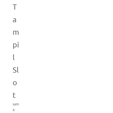
T
a
m
pi
l
Sl
o
t
sam
a: