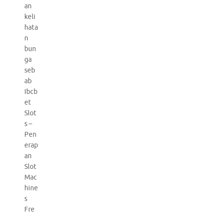
an
keli
hata
n
bun
ga
seb
ab
Ibcb
et
Slot
s –
Pen
erap
an
Slot
Mac
hine
s
Fre