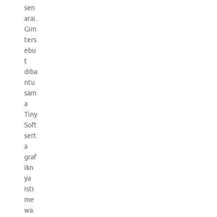
sen
arai.
Gim
ters
ebu
t
diba
ntu
sam
a
Tiny
Soft
sert
a
graf
ikn
ya
isti
me
wa.