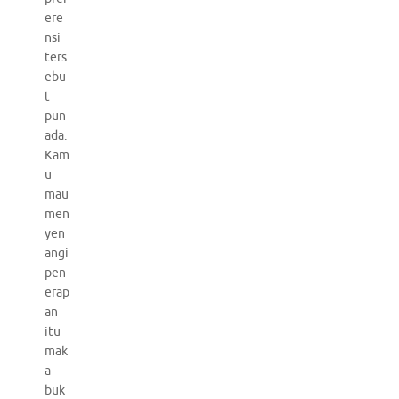
ere
nsi
ters
ebu
t
pun
ada.
Kam
u
mau
men
yen
angi
pen
erap
an
itu
mak
a
buk