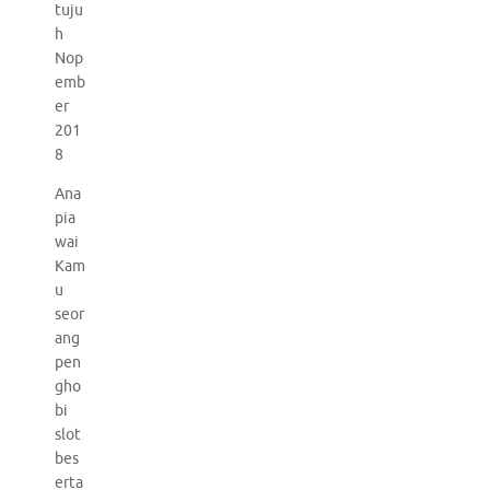
tuju
h
Nop
emb
er
201
8
Ana
pia
wai
Kam
u
seor
ang
pen
gho
bi
slot
bes
erta