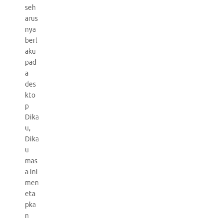
seh
arus
nya
berl
aku
pad
a
des
kto
p
Dika
u,
Dika
u
mas
a ini
men
eta
pka
n