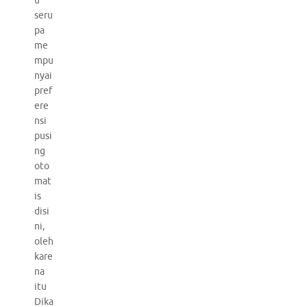
u
seru
pa
me
mpu
nyai
pref
ere
nsi
pusi
ng
oto
mat
is
disi
ni,
oleh
kare
na
itu
Dika