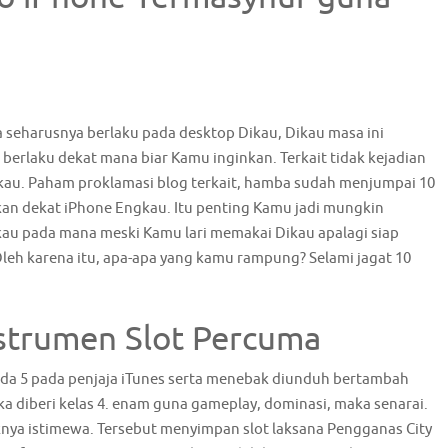
 seharusnya berlaku pada desktop Dikau, Dikau masa ini
rlaku dekat mana biar Kamu inginkan. Terkait tidak kejadian
au. Paham proklamasi blog terkait, hamba sudah menjumpai 10
an dekat iPhone Engkau. Itu penting Kamu jadi mungkin
u pada mana meski Kamu lari memakai Dikau apalagi siap
leh karena itu, apa-apa yang kamu rampung? Selami jagat 10
nstrumen Slot Percuma
ada 5 pada penjaja iTunes serta menebak diunduh bertambah
ka diberi kelas 4. enam guna gameplay, dominasi, maka senarai.
knya istimewa. Tersebut menyimpan slot laksana Pengganas City