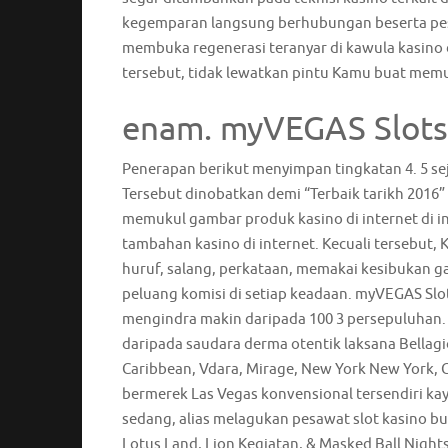
kegemparan langsung berhubungan beserta pes
membuka regenerasi teranyar di kawula kasino di 
tersebut, tidak lewatkan pintu Kamu buat memu
enam. myVEGAS Slots 
Penerapan berikut menyimpan tingkatan 4. 5 sej
Tersebut dinobatkan demi “Terbaik tarikh 201
memukul gambar produk kasino di internet di i
tambahan kasino di internet. Kecuali tersebut,
huruf, salang, perkataan, memakai kesibukan ga
peluang komisi di setiap keadaan. myVEGAS Sl
mengindra makin daripada 100 3 persepuluhan. 
daripada saudara derma otentik laksana Bellagi
Caribbean, Vdara, Mirage, New York New York, C
bermerek Las Vegas konvensional tersendiri ka
sedang, alias melagukan pesawat slot kasino b
Lotus Land, Lion Kegiatan, & Masked Ball Nigh