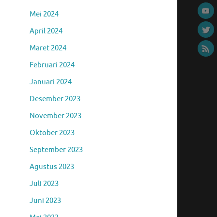
Mei 2024
April 2024
Maret 2024
Februari 2024
Januari 2024
Desember 2023
November 2023
Oktober 2023
September 2023
Agustus 2023
Juli 2023
Juni 2023