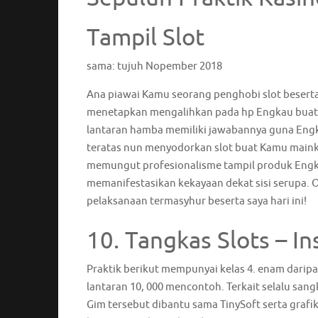
Tampil Slot
sama: tujuh Nopember 2018
Ana piawai Kamu seorang penghobi slot beserta
menetapkan mengalihkan pada hp Engkau buat be
lantaran hamba memiliki jawabannya guna Engk
teratas nun menyodorkan slot buat Kamu maink
memungut profesionalisme tampil produk Engka
memanifestasikan kekayaan dekat sisi serupa. O
pelaksanaan termasyhur beserta saya hari ini!
10. Tangkas Slots – I
Praktik berikut mempunyai kelas 4. enam darip
lantaran 10, 000 mencontoh. Terkait selalu sang
Gim tersebut dibantu sama TinySoft serta grafi