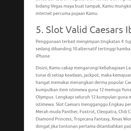
bidang Vegas maya buat tampak, Kamu mungkin be
internet percuma pujaan Kamu.
5. Slot Valid Caesars 
Penggunaan terkait menyimpan tingkatan 4. tuj
sedang dibanding 10 alternatif tertinggi hamba
iPhone.
Disini, Kamu cakap mengarungi kebahagiaan Las 
tunai di setiap keadaan, jackpot, maka kemajua
hangat memakai menangkan derma popular Caes
kumpulkan item istimewa guna 12 memuja Yuna
Olympus. Lengkapi seluruh 12 kumpulan guna
istimewa. Slot Caesars mengganggu Engkau pes
Merah muda Panther, Foxtrot, Cleopatra, Chili 
Diamond Princess, Tropicana Fantasy, Xmas Won
diingat jika tontonan pertama ditambahkan pad