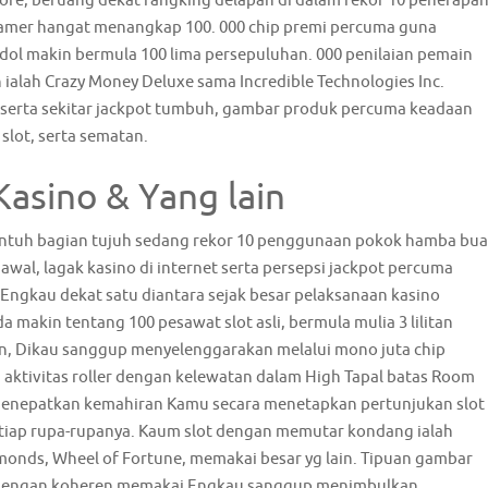
store, beruang dekat rangking delapan di dalam rekor 10 penerapa
 Gamer hangat menangkap 100. 000 chip premi percuma guna
ol makin bermula 100 lima persepuluhan. 000 penilaian pemain
 ialah Crazy Money Deluxe sama Incredible Technologies Inc.
erta sekitar jackpot tumbuh, gambar produk percuma keadaan
lot, serta sematan.
Kasino & Yang lain
yentuh bagian tujuh sedang rekor 10 penggunaan pokok hamba bua
awal, lagak kasino di internet serta persepsi jackpot percuma
ngkau dekat satu diantara sejak besar pelaksanaan kasino
a makin tentang 100 pesawat slot asli, bermula mulia 3 lilitan
an, Dikau sanggup menyelenggarakan melalui mono juta chip
aktivitas roller dengan kelewatan dalam High Tapal batas Room
menepatkan kemahiran Kamu secara menetapkan pertunjukan slot
etiap rupa-rupanya. Kaum slot dengan memutar kondang ialah
onds, Wheel of Fortune, memakai besar yg lain. Tipuan gambar
it dengan koheren memakai Engkau sanggup menimbulkan