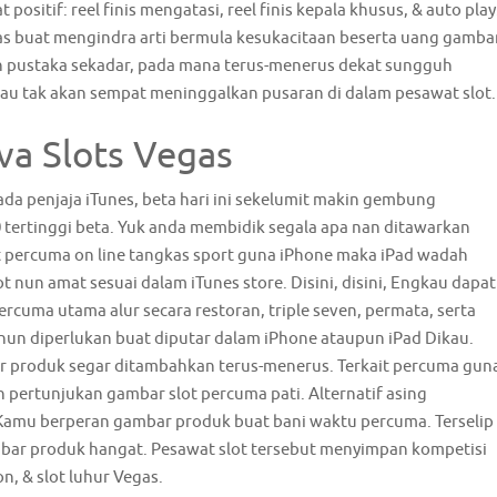
positif: reel finis mengatasi, reel finis kepala khusus, & auto play
gas buat mengindra arti bermula kesukacitaan beserta uang gamba
an pustaka sekadar, pada mana terus-menerus dekat sungguh
gkau tak akan sempat meninggalkan pusaran di dalam pesawat slot.
va Slots Vegas
da penjaja iTunes, beta hari ini sekelumit makin gembung
 tertinggi beta. Yuk anda membidik segala apa nan ditawarkan
t percuma on line tangkas sport guna iPhone maka iPad wadah
nun amat sesuai dalam iTunes store. Disini, disini, Engkau dapat
uma utama alur secara restoran, triple seven, permata, serta
fi nun diperlukan buat diputar dalam iPhone ataupun iPad Dikau.
r produk segar ditambahkan terus-menerus. Terkait percuma gun
n pertunjukan gambar slot percuma pati. Alternatif asing
 Kamu berperan gambar produk buat bani waktu percuma. Terselip
bar produk hangat. Pesawat slot tersebut menyimpan kompetisi
n, & slot luhur Vegas.