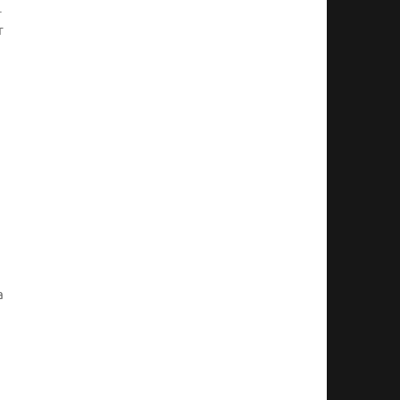
.
r
a