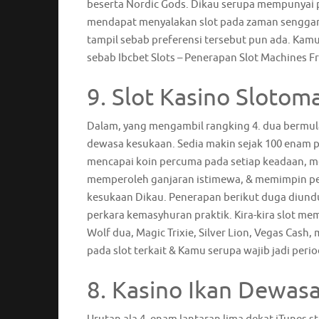
beserta Nordic Gods. Dikau serupa mempunyai pr
mendapat menyalakan slot pada zaman sengga
tampil sebab preferensi tersebut pun ada. Ka
sebab Ibcbet Slots – Penerapan Slot Machines Fr
9. Slot Kasino Slotom
Dalam, yang mengambil rangking 4. dua bermula
dewasa kesukaan. Sedia makin sejak 100 enam p
mencapai koin percuma pada setiap keadaan, me
memperoleh ganjaran istimewa, & memimpin pen
kesukaan Dikau. Penerapan berikut duga diun
perkara kemasyhuran praktik. Kira-kira slot m
Wolf dua, Magic Trixie, Silver Lion, Vegas Cas
pada slot terkait & Kamu serupa wajib jadi perio
8. Kasino Ikan Dewasa