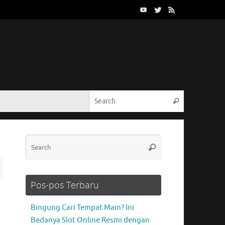
Search for:
Search
Search
Search
for:
Pos-pos Terbaru
Bingung Cari Tempat Main? Ini
Bedanya Slot Online Resmi dengan