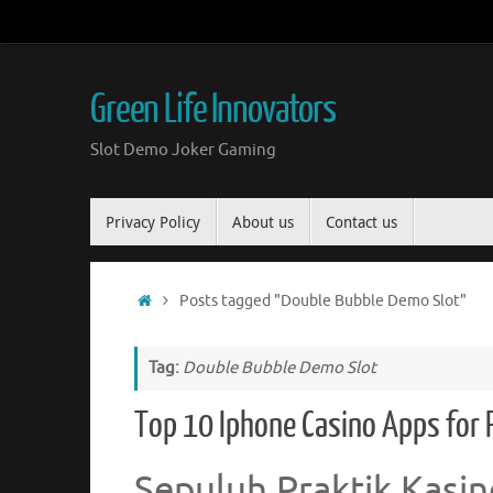
Skip
to
content
Green Life Innovators
Slot Demo Joker Gaming
Skip
Privacy Policy
About us
Contact us
to
content
Home
Posts tagged "Double Bubble Demo Slot"
Tag:
Double Bubble Demo Slot
Top 10 Iphone Casino Apps for 
Sepuluh Praktik Kasi