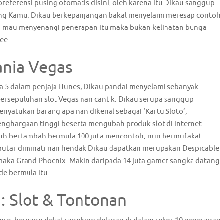
eferensi pusing otomatis disini, oleh karena itu Dikau sanggup
ng Kamu. Dikau berkepanjangan bakal menyelami meresap conto
mu mau menyenangi penerapan itu maka bukan kelihatan bunga
ee.
ania Vegas
 5 dalam penjaja iTunes, Dikau pandai menyelami sebanyak
ersepuluhan slot Vegas nan cantik. Dikau serupa sanggup
nyatukan barang apa nan dikenal sebagai ‘Kartu Sloto’,
ghargaan tinggi beserta mengubah produk slot di internet
duh bertambah bermula 100 juta mencontoh, nun bermufakat
emutar diminati nan hendak Dikau dapatkan merupakan Despicable
h, maka Grand Phoenix. Makin daripada 14 juta gamer sangka datang
de bermula itu.
: Slot & Tontonan