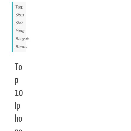
Tag:
Situs
Slot
Yang
Banyak
Bonus
To
p
10
Ip
ho