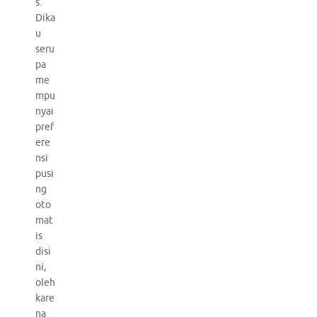
s.
Dika
u
seru
pa
me
mpu
nyai
pref
ere
nsi
pusi
ng
oto
mat
is
disi
ni,
oleh
kare
na