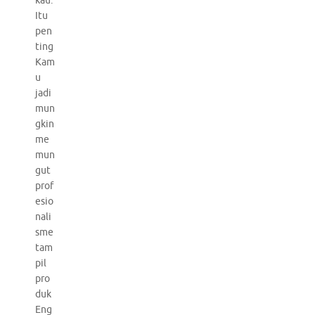
kau.
Itu
pen
ting
Kam
u
jadi
mun
gkin
me
mun
gut
prof
esio
nali
sme
tam
pil
pro
duk
Eng