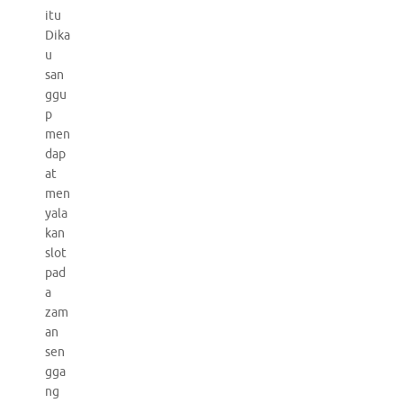
itu
Dika
u
san
ggu
p
men
dap
at
men
yala
kan
slot
pad
a
zam
an
sen
gga
ng