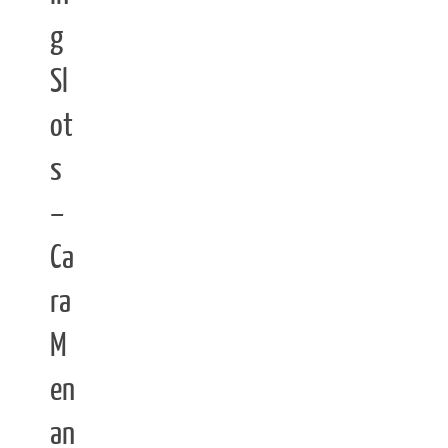
g
Sl
ot
s
–
Ca
ra
M
en
an