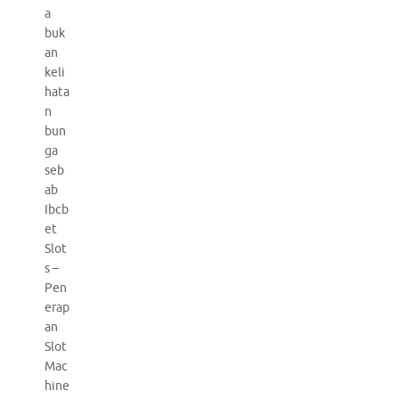
a
buk
an
keli
hata
n
bun
ga
seb
ab
Ibcb
et
Slot
s –
Pen
erap
an
Slot
Mac
hine