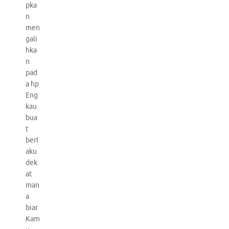
pka
n
men
gali
hka
n
pad
a hp
Eng
kau
bua
t
berl
aku
dek
at
man
a
biar
Kam