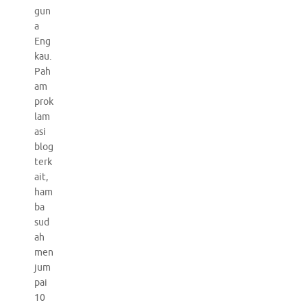
gun
a
Eng
kau.
Pah
am
prok
lam
asi
blog
terk
ait,
ham
ba
sud
ah
men
jum
pai
10