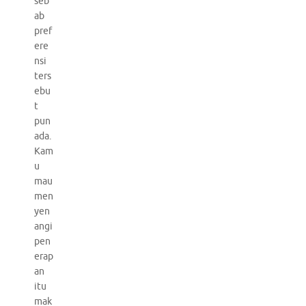
seb
ab
pref
ere
nsi
ters
ebu
t
pun
ada.
Kam
u
mau
men
yen
angi
pen
erap
an
itu
mak