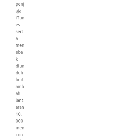
penj
aja
iTun
es
sert
a
men
eba
k
diun
duh
bert
amb
ah
lant
aran
10,
000
men
con