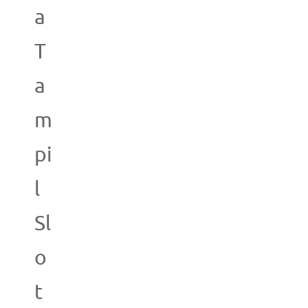
a
T
a
m
pi
l
Sl
o
t