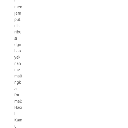
u
men
jem
put
dist
ribu
si
dgn
ban
yak
nan
me
mali
ngk
an
for
mal;
Hasi
l
Kam
u