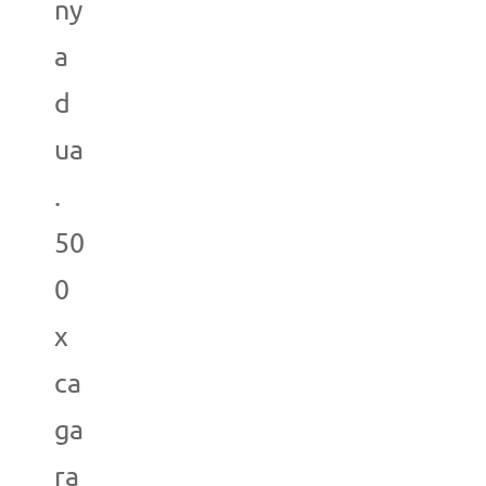
ny
a
d
ua
.
50
0
x
ca
ga
ra