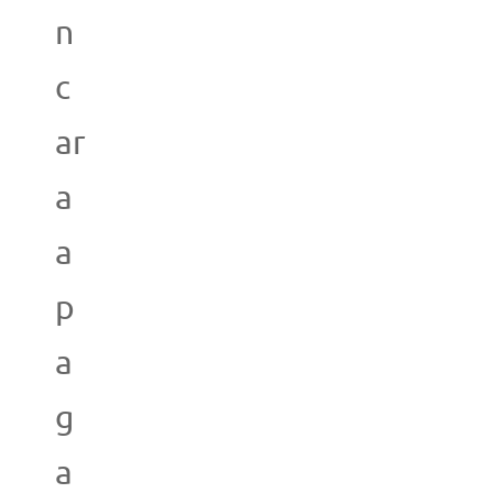
n
c
ar
a
a
p
a
g
a