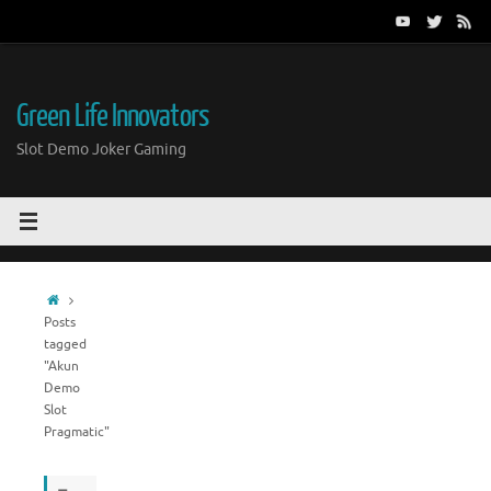
Skip
to
content
Green Life Innovators
Slot Demo Joker Gaming
Home
Posts
tagged
"Akun
Demo
Slot
Pragmatic"