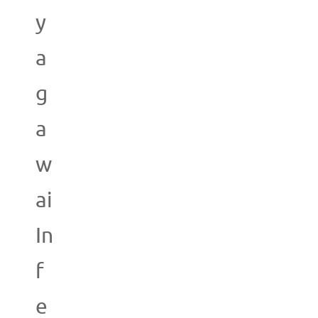
y
a
g
a
w
ai
In
f
e