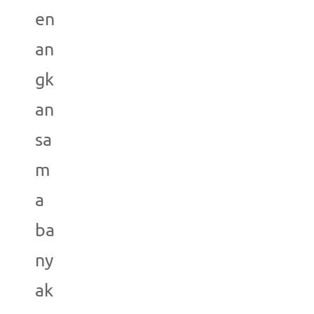
en
an
gk
an
sa
m
a
ba
ny
ak