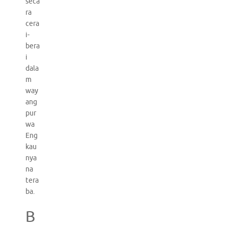
seca
ra
cera
i-
bera
i
dala
m
way
ang
pur
wa
Eng
kau
nya
na
tera
ba.
B