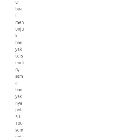
u
bua
t
men
unju
k
ban
yak
ters
endi
ri,
sam
a
ban
yak
nya
pol
$ €
100
sem
enja