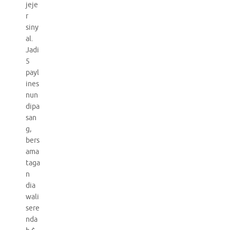
jeje
r
siny
al.
Jadi
5
payl
ines
nun
dipa
san
g,
bers
ama
taga
n
dia
wali
sere
nda