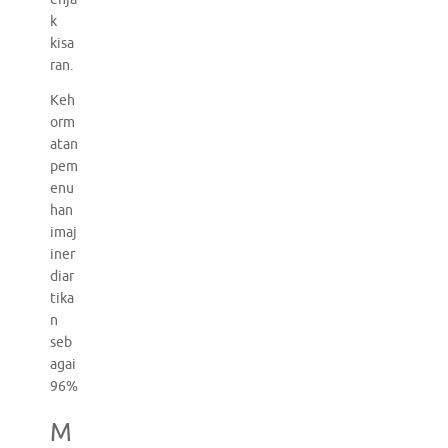
k
kisa
ran.
Keh
orm
atan
pem
enu
han
imaj
iner
diar
tika
n
seb
agai
96%
M