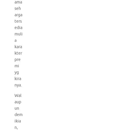
ama
seh
arga
ters
edia
muli
a
kara
kter
pre
mi
yg
kira
nya.
Wal
aup
un
dem
ikia
n,