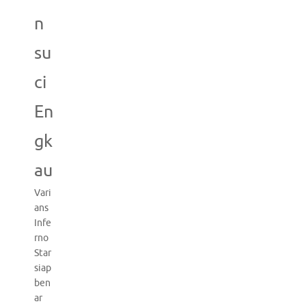
n
su
ci
En
gk
au
Vari
ans
Infe
rno
Star
siap
ben
ar