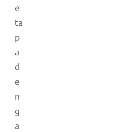
e
ta
p
a
d
e
n
g
a