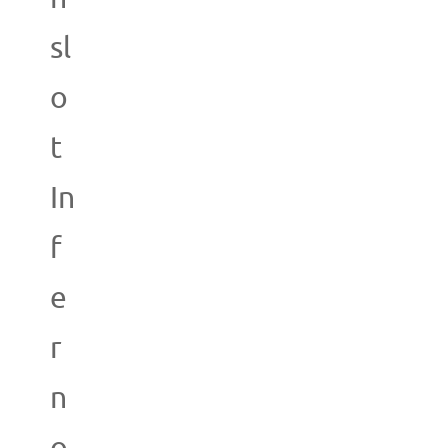
sl
o
t
In
f
e
r
n