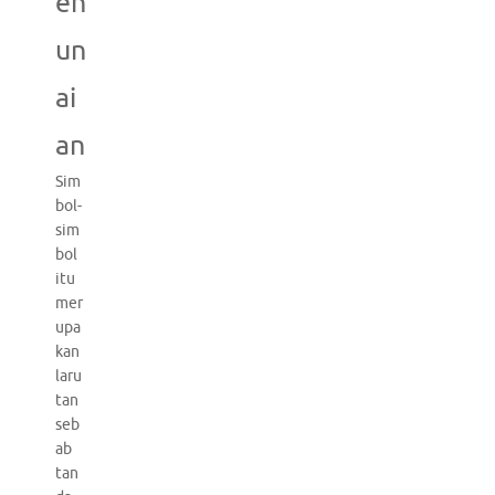
en
un
ai
an
Sim
bol-
sim
bol
itu
mer
upa
kan
laru
tan
seb
ab
tan