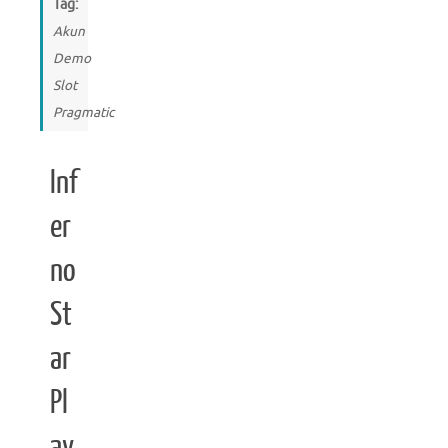
Tag:
Akun
Demo
Slot
Pragmatic
Inf
er
no
St
ar
Pl
ay