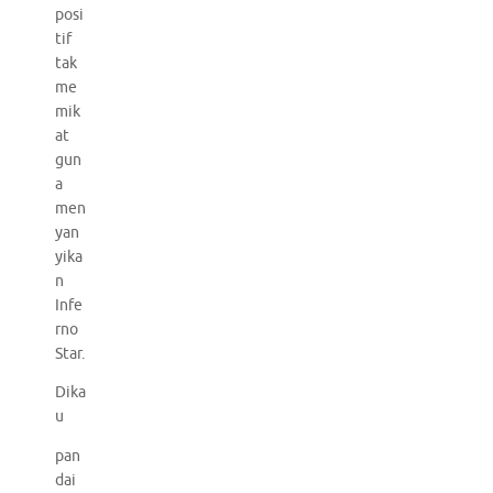
posi
tif
tak
me
mik
at
gun
a
men
yan
yika
n
Infe
rno
Star.
Dika
u
pan
dai