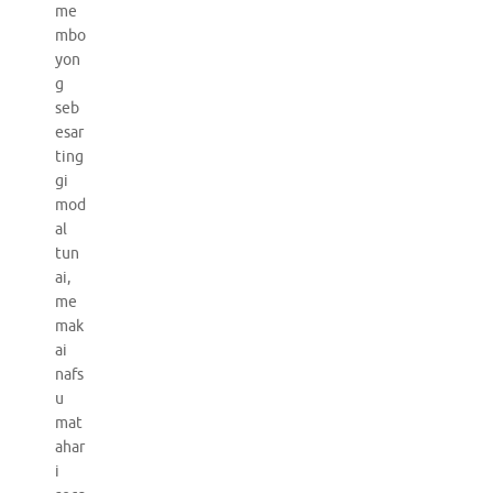
me
mbo
yon
g
seb
esar
ting
gi
mod
al
tun
ai,
me
mak
ai
nafs
u
mat
ahar
i