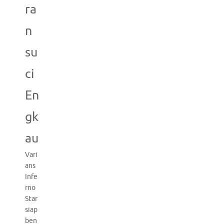
ra
n
su
ci
En
gk
au
Vari
ans
Infe
rno
Star
siap
ben