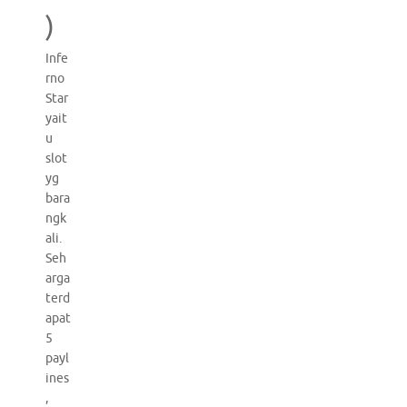
)
Infe
rno
Star
yait
u
slot
yg
bara
ngk
ali.
Seh
arga
terd
apat
5
payl
ines
,