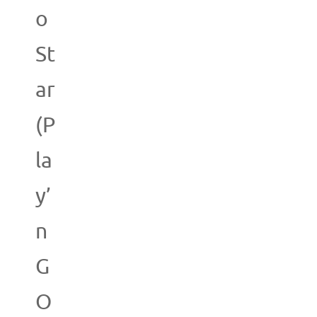
o
St
ar
(P
la
y’
n
G
O