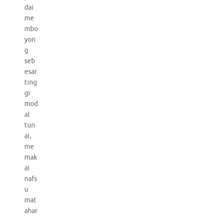
dai
me
mbo
yon
g
seb
esar
ting
gi
mod
al
tun
ai,
me
mak
ai
nafs
u
mat
ahar