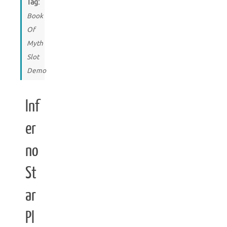
Tag:
Book
Of
Myth
Slot
Demo
Inf
er
no
St
ar
Pl