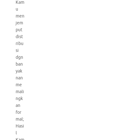
Kam
u
men
jem
put
dist
ribu
si
dgn
ban
yak
nan
me
mali
ngk
an
for
mal;
Hasi
l
Kam