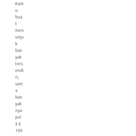
Kam
u
bua
t
men
unju
k
ban
yak
ters
endi
ri,
sam
a
ban
yak
nya
pol
$ €
100