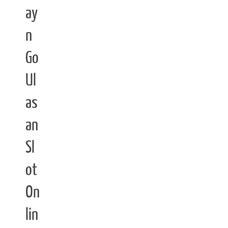
ay
n
Go
Ul
as
an
Sl
ot
On
lin