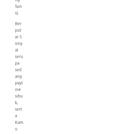
Sun
s).
Ber
put
ar 5
siny
al
seru
pa
sed
ang
payl
ine
sibu
k,
sert
a
Kam
u