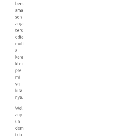
bers
ama
seh
arga
ters
edia
muli
a
kara
kter
pre
mi
yg
kira
nya.
Wal
aup
un
dem
ikia