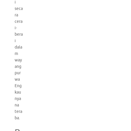
i
seca
ra
cera
i-
bera
i
dala
m
way
ang
pur
wa
Eng
kau
nya
na
tera
ba.