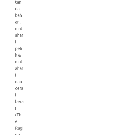
tan
da
bah
an,
mat
ahar
i
peli
k &
mat
ahar
i
nan
cera
i-
bera
i
(Th
e
Ragi
ng