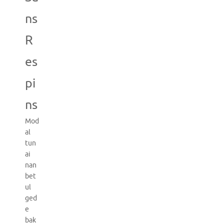
ns
R
es
pi
ns
Mod
al
tun
ai
nan
bet
ul
ged
e
bak