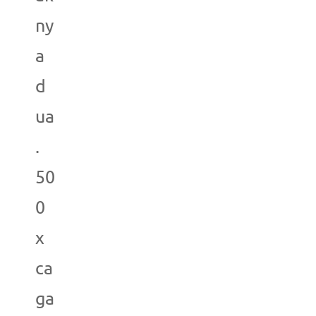
ny
a
d
ua
.
50
0
x
ca
ga