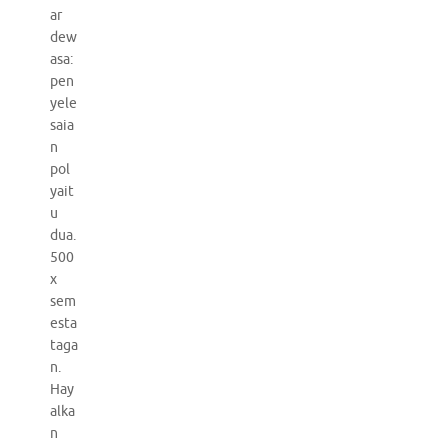
ar
dew
asa:
pen
yele
saia
n
pol
yait
u
dua.
500
x
sem
esta
taga
n.
Hay
alka
n