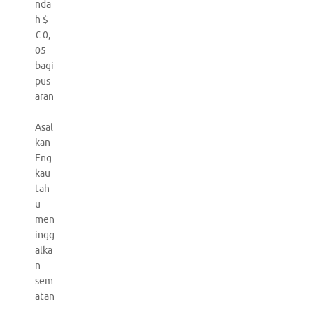
nda
h $
€ 0,
05
bagi
pus
aran
.
Asal
kan
Eng
kau
tah
u
men
ingg
alka
n
sem
atan
,