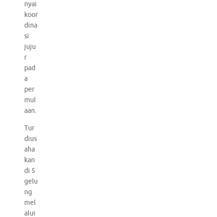
nyai
koor
dina
si
juju
r
pad
a
per
mul
aan.
Tur
dius
aha
kan
di 5
gelu
ng
mel
alui