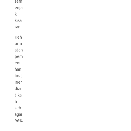
sem
enja
k
kisa
ran.
Keh
orm
atan
pem
enu
han
imaj
iner
diar
tika
n
seb
agai
96%