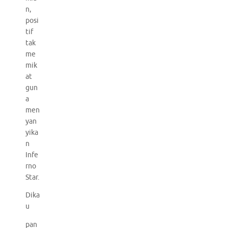
n,
posi
tif
tak
me
mik
at
gun
a
men
yan
yika
n
Infe
rno
Star.
Dika
u
pan