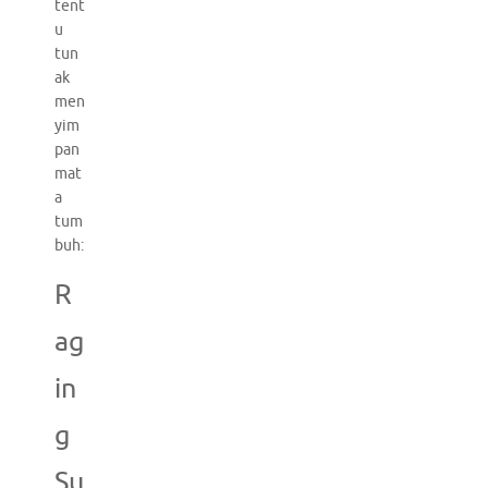
tent
u
tun
ak
men
yim
pan
mat
a
tum
buh:
R
ag
in
g
Su