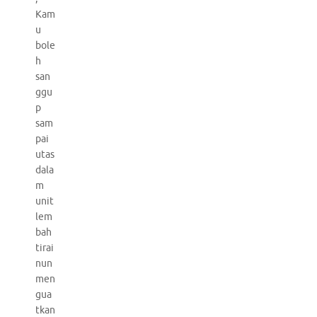
Kam
u
bole
h
san
ggu
p
sam
pai
utas
dala
m
unit
lem
bah
tirai
nun
men
gua
tkan