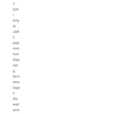
3
jeje
r
siny
al.
Jadi
5
payl
ines
nun
dipa
san
g,
bers
ama
taga
n
dia
wali
sere