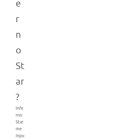
e
r
n
o
St
ar
?
Infe
rno
Star
me
mpu