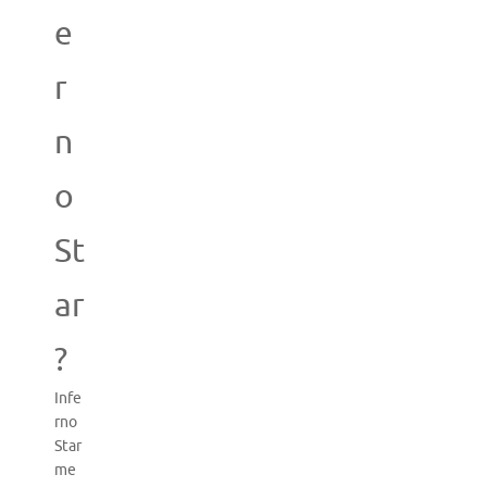
e
r
n
o
St
ar
?
Infe
rno
Star
me