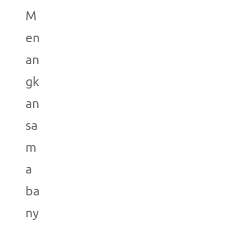
M
en
an
gk
an
sa
m
a
ba
ny