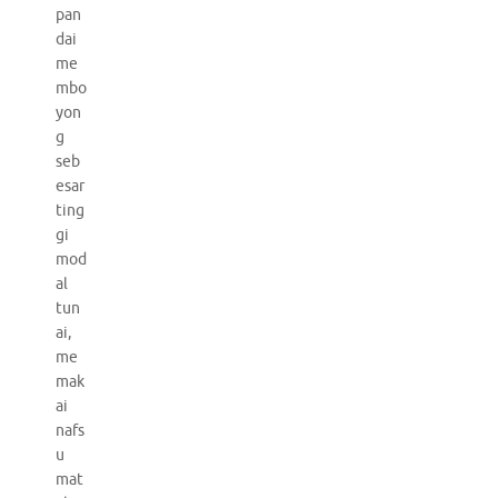
pan
dai
me
mbo
yon
g
seb
esar
ting
gi
mod
al
tun
ai,
me
mak
ai
nafs
u
mat