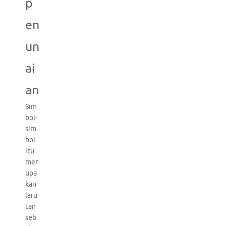
p
en
un
ai
an
Sim
bol-
sim
bol
itu
mer
upa
kan
laru
tan
seb