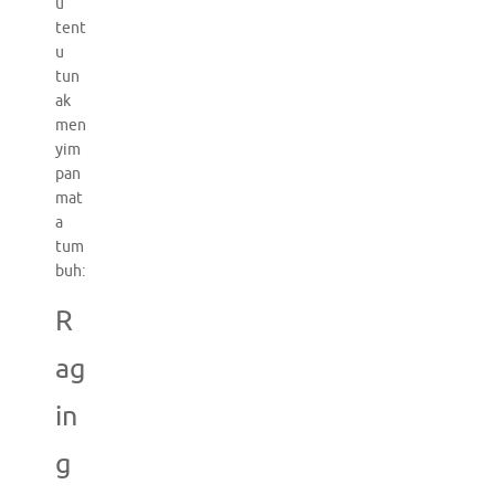
u
tent
u
tun
ak
men
yim
pan
mat
a
tum
buh:
R
ag
in
g