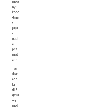
mpu
nyai
koor
dina
si
juju
r
pad
a
per
mul
aan.
Tur
dius
aha
kan
di 5
gelu
ng
mel