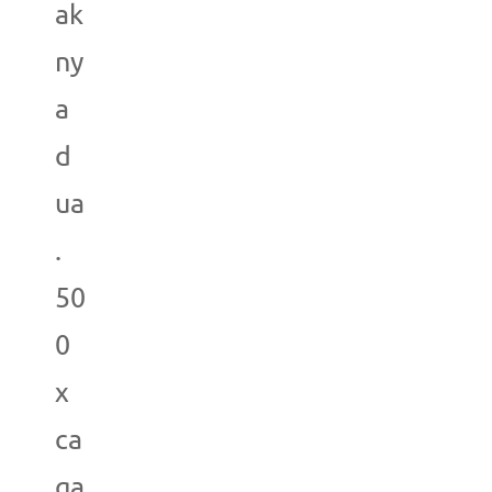
ak
ny
a
d
ua
.
50
0
x
ca
ga