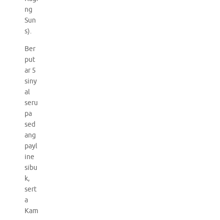
ng
Sun
s).
Ber
put
ar 5
siny
al
seru
pa
sed
ang
payl
ine
sibu
k,
sert
a
Kam