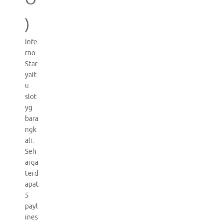
)
Infe
rno
Star
yait
u
slot
yg
bara
ngk
ali.
Seh
arga
terd
apat
5
payl
ines