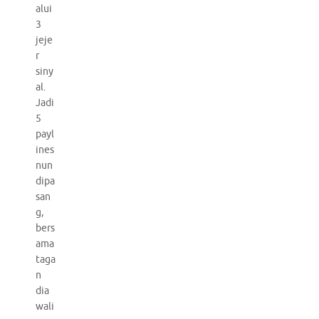
alui
3
jeje
r
siny
al.
Jadi
5
payl
ines
nun
dipa
san
g,
bers
ama
taga
n
dia
wali