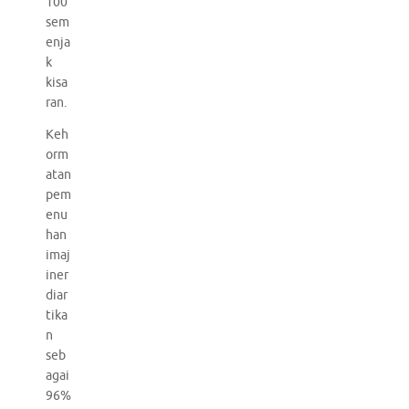
100
sem
enja
k
kisa
ran.
Keh
orm
atan
pem
enu
han
imaj
iner
diar
tika
n
seb
agai
96%