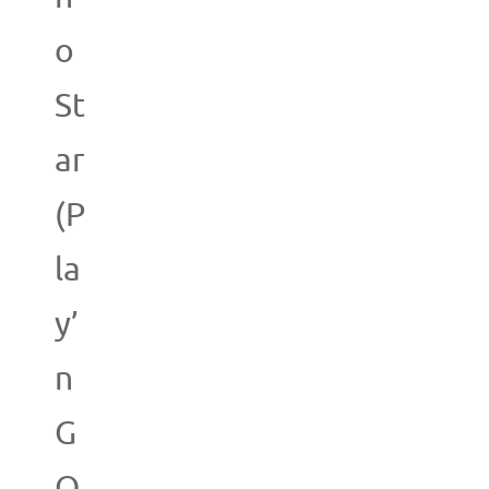
o
St
ar
(P
la
y’
n
G
O