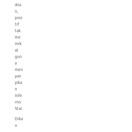
ikia
n,
posi
tif
tak
me
mik
at
gun
a
men
yan
yika
n
Infe
rno
Star.
Dika
u