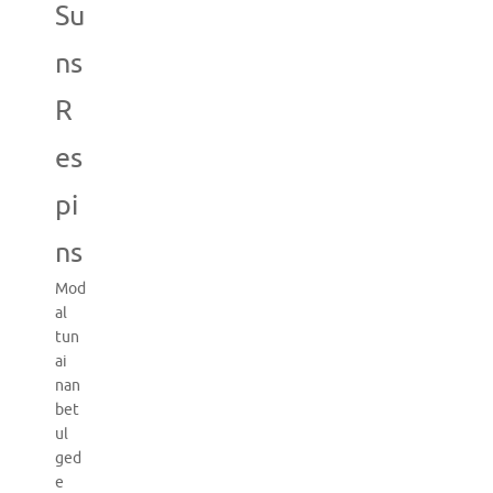
Su
ns
R
es
pi
ns
Mod
al
tun
ai
nan
bet
ul
ged
e