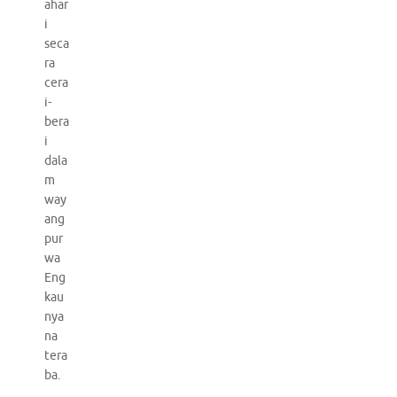
ahar
i
seca
ra
cera
i-
bera
i
dala
m
way
ang
pur
wa
Eng
kau
nya
na
tera
ba.