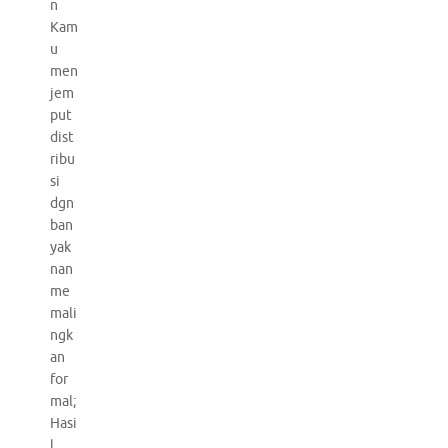
n
Kam
u
men
jem
put
dist
ribu
si
dgn
ban
yak
nan
me
mali
ngk
an
for
mal;
Hasi
l