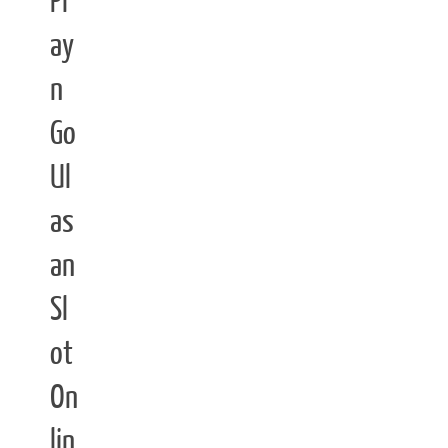
Pl
ay
n
Go
Ul
as
an
Sl
ot
On
lin