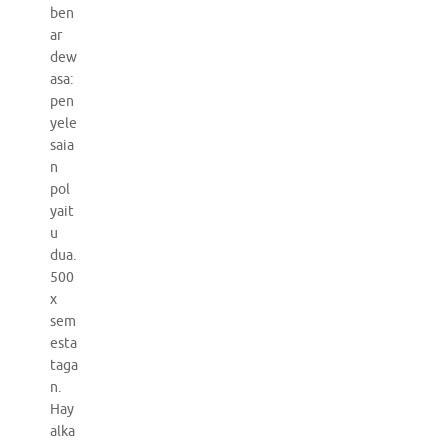
ben
ar
dew
asa:
pen
yele
saia
n
pol
yait
u
dua.
500
x
sem
esta
taga
n.
Hay
alka