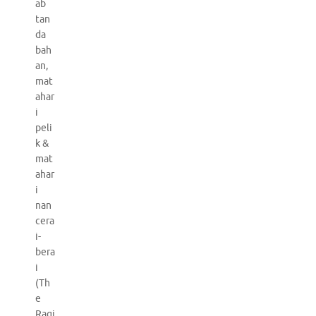
ab
tan
da
bah
an,
mat
ahar
i
peli
k &
mat
ahar
i
nan
cera
i-
bera
i
(Th
e
Ragi