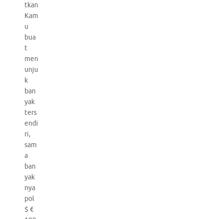
tkan
Kam
u
bua
t
men
unju
k
ban
yak
ters
endi
ri,
sam
a
ban
yak
nya
pol
$ €