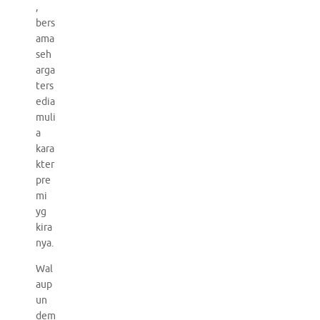
,
bers
ama
seh
arga
ters
edia
muli
a
kara
kter
pre
mi
yg
kira
nya.
Wal
aup
un
dem