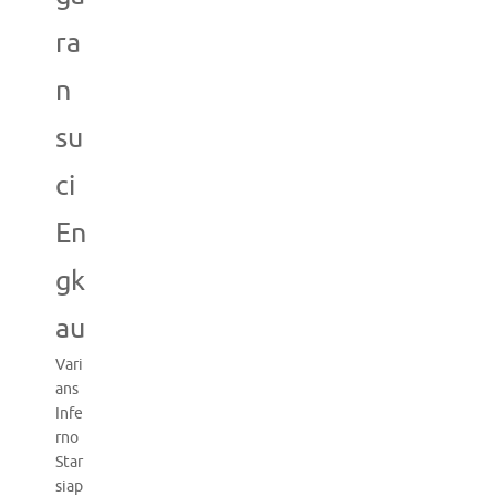
ra
n
su
ci
En
gk
au
Vari
ans
Infe
rno
Star
siap