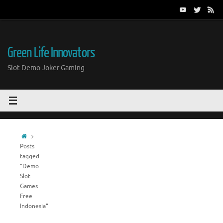
Skip
to
content
Green Life Innovators
Slot Demo Joker Gaming
Home
Posts
tagged
"Demo
Slot
Games
Free
Indonesia"