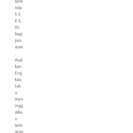
sere
nda
h $
€ 0,
05
bagi
pus
aran
.
Asal
kan
Eng
kau
tah
u
men
ingg
alka
n
sem
atan