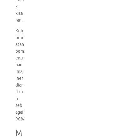
k
kisa
ran.
Keh
orm
atan
pem
enu
han
imaj
iner
diar
tika
n
seb
agai
96%
M