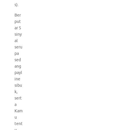
s).
Ber
put
ar 5
siny
al
seru
pa
sed
ang
payl
ine
sibu
k,
sert
a
Kam
u
tent