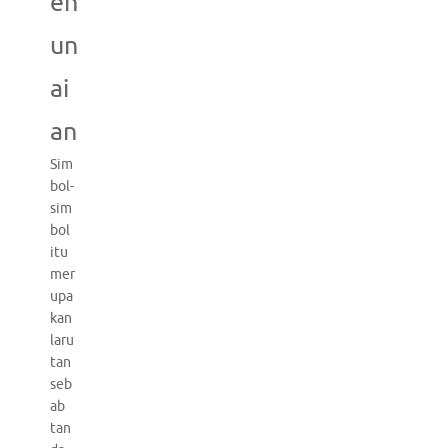
en
un
ai
an
Sim
bol-
sim
bol
itu
mer
upa
kan
laru
tan
seb
ab
tan