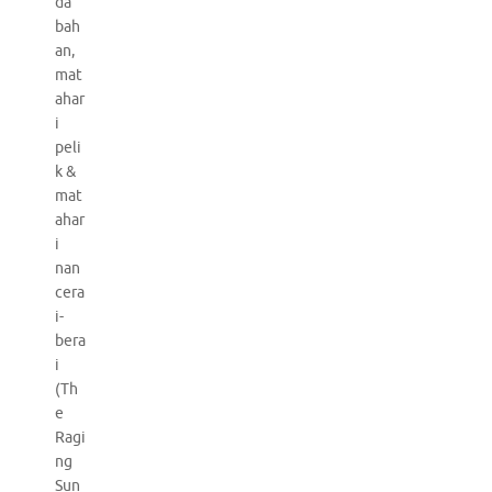
da
bah
an,
mat
ahar
i
peli
k &
mat
ahar
i
nan
cera
i-
bera
i
(Th
e
Ragi
ng
Sun