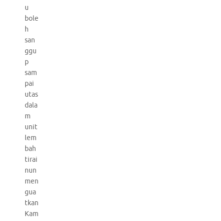
u
bole
h
san
ggu
p
sam
pai
utas
dala
m
unit
lem
bah
tirai
nun
men
gua
tkan
Kam