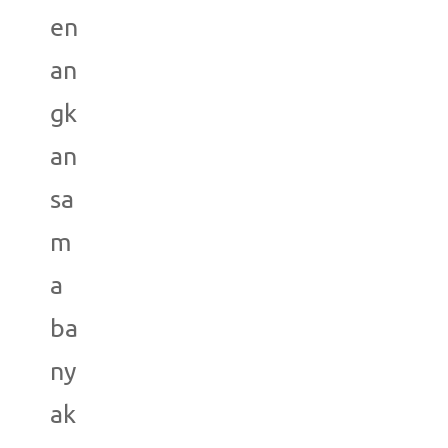
en
an
gk
an
sa
m
a
ba
ny
ak