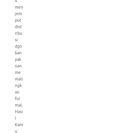
u
men
jem
put
dist
ribu
si
dgn
ban
yak
nan
me
mali
ngk
an
for
mal;
Hasi
l
Kam
u