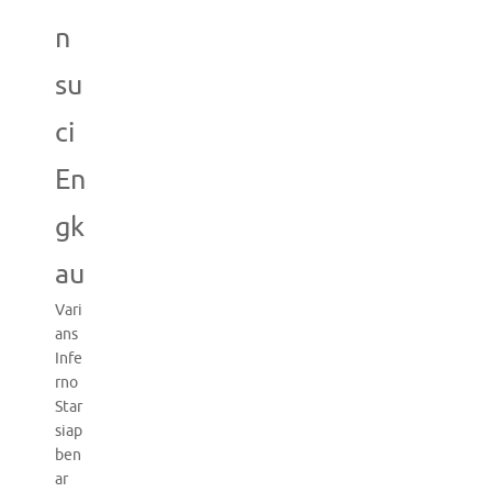
n
su
ci
En
gk
au
Vari
ans
Infe
rno
Star
siap
ben
ar