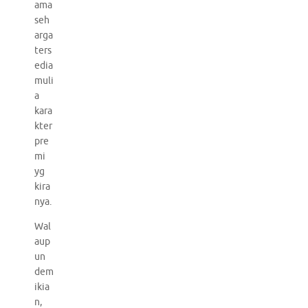
ama
seh
arga
ters
edia
muli
a
kara
kter
pre
mi
yg
kira
nya.
Wal
aup
un
dem
ikia
n,