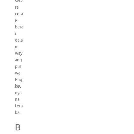
seca
ra
cera
i-
bera
i
dala
m
way
ang
pur
wa
Eng
kau
nya
na
tera
ba.
B