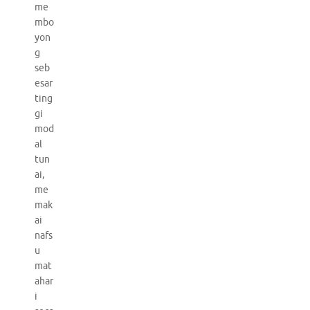
me
mbo
yon
g
seb
esar
ting
gi
mod
al
tun
ai,
me
mak
ai
nafs
u
mat
ahar
i