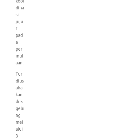
koor
dina
si
juju
r
pad
a
per
mul
aan.
Tur
dius
aha
kan
di 5
gelu
ng
mel
alui
3