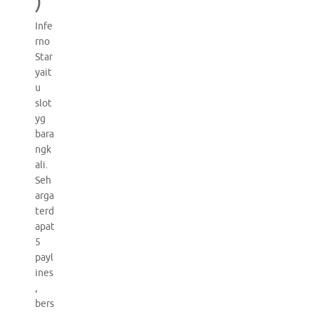
)
Infe
rno
Star
yait
u
slot
yg
bara
ngk
ali.
Seh
arga
terd
apat
5
payl
ines
,
bers