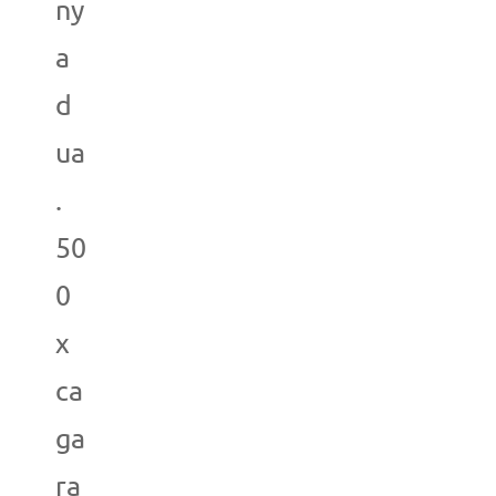
ny
a
d
ua
.
50
0
x
ca
ga
ra