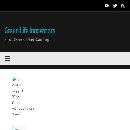
Skip
to
content
Green Life Innovators
Slot Demo Joker Gaming
Home
Posts
tagged
"Slot
Yang
Menggunakan
Dana"