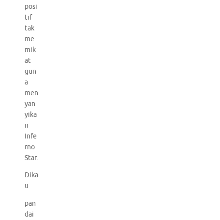
posi
tif
tak
me
mik
at
gun
a
men
yan
yika
n
Infe
rno
Star.
Dika
u
pan
dai