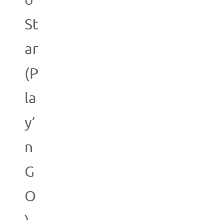
o
St
ar
(P
la
y’
n
G
O