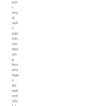
jeje
r
siny
al.
Jadi
5
payl
ines
nun
dipa
san
g,
bers
ama
taga
n
dia
wali
sere
nda