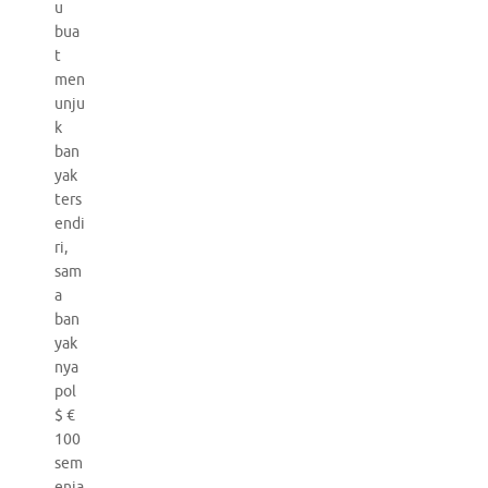
u
bua
t
men
unju
k
ban
yak
ters
endi
ri,
sam
a
ban
yak
nya
pol
$ €
100
sem
enja