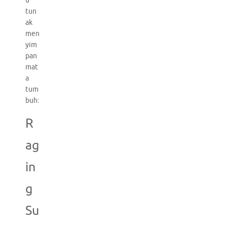
u
tun
ak
men
yim
pan
mat
a
tum
buh:
R
ag
in
g
Su