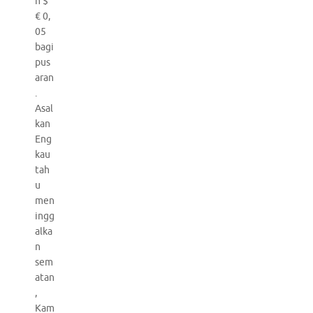
h $
€ 0,
05
bagi
pus
aran
.
Asal
kan
Eng
kau
tah
u
men
ingg
alka
n
sem
atan
,
Kam