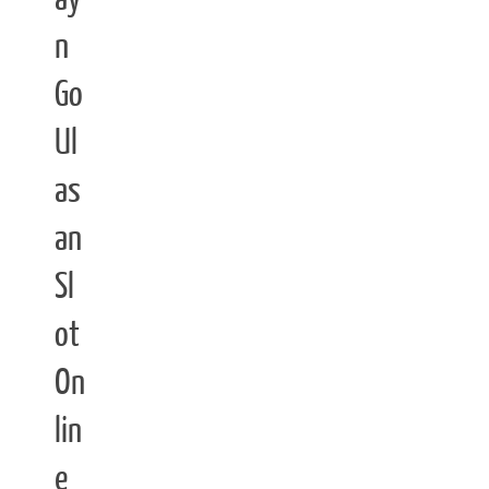
n
Go
Ul
as
an
Sl
ot
On
lin
e