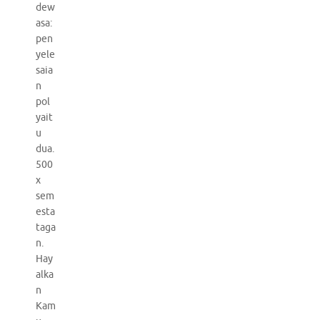
dew
asa:
pen
yele
saia
n
pol
yait
u
dua.
500
x
sem
esta
taga
n.
Hay
alka
n
Kam