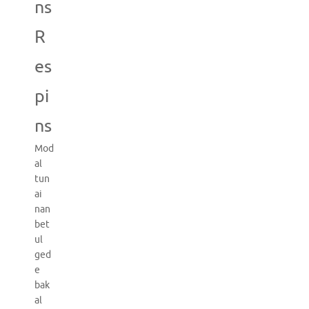
ns
R
es
pi
ns
Mod
al
tun
ai
nan
bet
ul
ged
e
bak
al