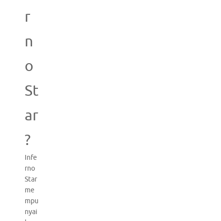
r
n
o
St
ar
?
Infe
rno
Star
me
mpu
nyai