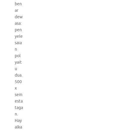
ben
ar
dew
asa:
pen
yele
saia
n
pol
yait
u
dua.
500
x
sem
esta
taga
n.
Hay
alka