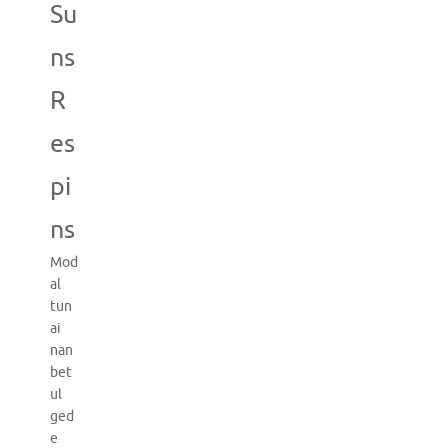
Su
ns
R
es
pi
ns
Mod
al
tun
ai
nan
bet
ul
ged
e