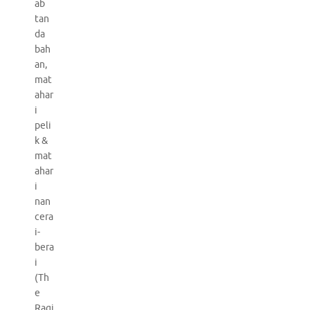
ab
tan
da
bah
an,
mat
ahar
i
peli
k &
mat
ahar
i
nan
cera
i-
bera
i
(Th
e
Ragi