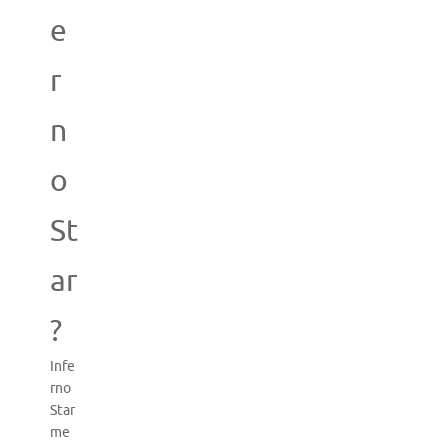
e
r
n
o
St
ar
?
Infe
rno
Star
me