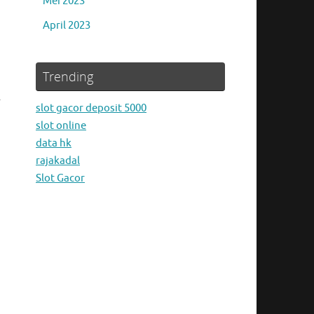
Mei 2023
April 2023
Trending
r
slot gacor deposit 5000
slot online
data hk
rajakadal
Slot Gacor