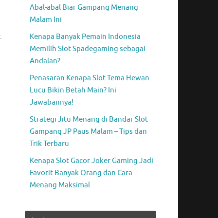
Abal-abal Biar Gampang Menang
Malam Ini
.
Kenapa Banyak Pemain Indonesia
Memilih Slot Spadegaming sebagai
Andalan?
Penasaran Kenapa Slot Tema Hewan
Lucu Bikin Betah Main? Ini
Jawabannya!
Strategi Jitu Menang di Bandar Slot
Gampang JP Paus Malam – Tips dan
Trik Terbaru
Kenapa Slot Gacor Joker Gaming Jadi
a
Favorit Banyak Orang dan Cara
Menang Maksimal