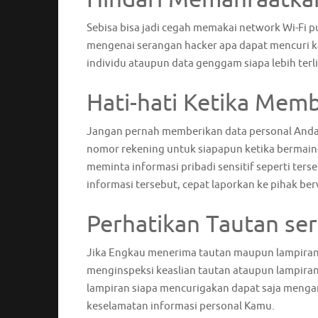
Sebisa bisa jadi cegah memakai network Wi-Fi pu
mengenai serangan hacker apa dapat mencuri k
individu ataupun data genggam siapa lebih terl
Hati-hati Ketika Memb
Jangan pernah memberikan data personal Anda s
nomor rekening untuk siapapun ketika bermain-m
meminta informasi pribadi sensitif seperti ters
informasi tersebut, cepat laporkan ke pihak be
Perhatikan Tautan ser
Jika Engkau menerima tautan maupun lampiran 
menginspeksi keaslian tautan ataupun lampir
lampiran siapa mencurigakan dapat saja men
keselamatan informasi personal Kamu.