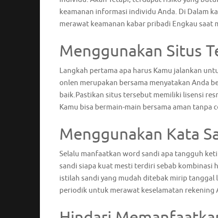
keamanan informasi individu Anda. Di Dalam k
merawat keamanan kabar pribadi Engkau saat m
Menggunakan Situs T
Langkah pertama apa harus Kamu jalankan untu
onlen merupakan bersama menyatakan Anda berm
baik.Pastikan situs tersebut memiliki lisensi r
Kamu bisa bermain-main bersama aman tanpa c
Menggunakan Kata Sa
Selalu manfaatkan word sandi apa tangguh ketika
sandi siapa kuat mesti terdiri sebab kombinasi 
istilah sandi yang mudah ditebak mirip tanggal 
periodik untuk merawat keselamatan rekening 
Hindari Memanfaatkan