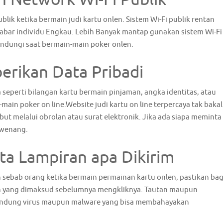
blik ketika bermain judi kartu onlen. Sistem Wi-Fi publik rentan
abar individu Engkau. Lebih Banyak mantap gunakan sistem Wi-Fi
indungi saat bermain-main poker onlen.
erikan Data Pribadi
eperti bilangan kartu bermain pinjaman, angka identitas, atau
ain poker on line.Website judi kartu on line terpercaya tak bakal
ebut melalui obrolan atau surat elektronik. Jika ada siapa meminta
rwenang.
ta Lampiran apa Dikirim
sebab orang ketika bermain permainan kartu onlen, pastikan bag
an yang dimaksud sebelumnya mengkliknya. Tautan maupun
gandung virus maupun malware yang bisa membahayakan