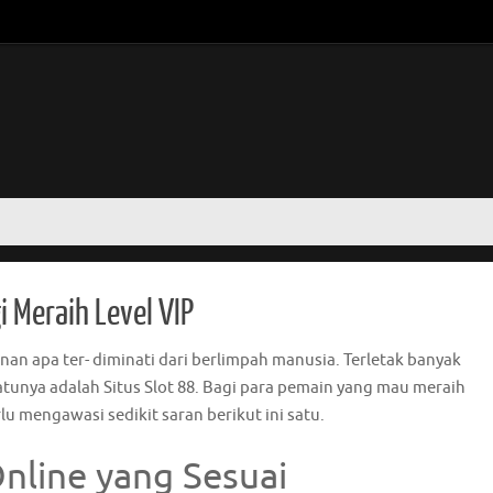
 Meraih Level VIP
nan apa ter- diminati dari berlimpah manusia. Terletak banyak
satunya adalah Situs Slot 88. Bagi para pemain yang mau meraih
rlu mengawasi sedikit saran berikut ini satu.
Online yang Sesuai