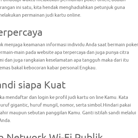
arangan ini satu, kita hendak menghadiahkan petunjuk guna
elakukan permainan judi kartu online.
erpercaya
k menjaga keamanan informasi individu Anda saat bermain poke
ain-main pada website apa terpercaya dan juga punya citra
esmi dan juga rangkaian keselamatan apa tangguh maka dari itu
emas bakal kebocoran kabar personal Engkau.
ndi siapa Kuat
 mendaftar dan login ke profil judi kartu on line Kamu. Kata
huruf gigantic, huruf mungil, nomor, serta simbol.Hindari pakai
lahir maupun sebutan panggilan Kamu. Ganti istilah sandi melalui
Anda.
 Network Wi-Fi Publik