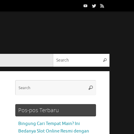
Search for:
Search
Search
Search
for:
Pos-pos Terbaru
Bingung Cari Tempat Main? Ini
Bedanya Slot Online Resmi dengan