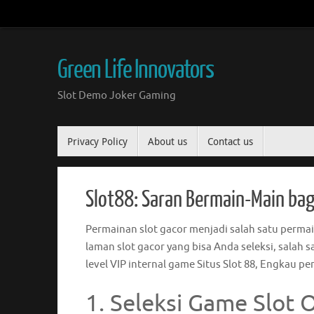
Skip
to
content
Green Life Innovators
Slot Demo Joker Gaming
Skip
Privacy Policy
About us
Contact us
to
content
Slot88: Saran Bermain-Main bagi
Permainan slot gacor menjadi salah satu permai
laman slot gacor yang bisa Anda seleksi, salah 
level VIP internal game Situs Slot 88, Engkau pe
1. Seleksi Game Slot 