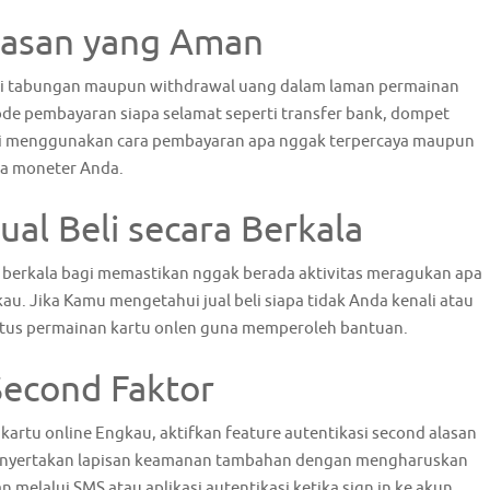
nasan yang Aman
rti tabungan maupun withdrawal uang dalam laman permainan
de pembayaran siapa selamat seperti transfer bank, dompet
i menggunakan cara pembayaran apa nggak terpercaya maupun
a moneter Anda.
ual Beli secara Berkala
ui berkala bagi memastikan nggak berada aktivitas meragukan apa
kau. Jika Kamu mengetahui jual beli siapa tidak Anda kenali atau
itus permainan kartu onlen guna memperoleh bantuan.
Second Faktor
artu online Engkau, aktifkan feature autentikasi second alasan
 menyertakan lapisan keamanan tambahan dengan mengharuskan
melalui SMS atau aplikasi autentikasi ketika sign in ke akun