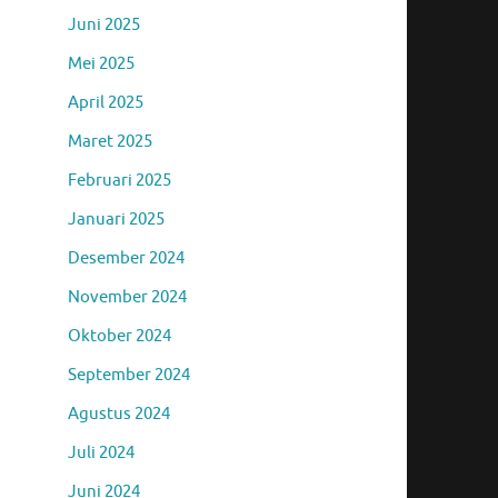
Juni 2025
Mei 2025
April 2025
Maret 2025
Februari 2025
Januari 2025
Desember 2024
November 2024
Oktober 2024
September 2024
Agustus 2024
Juli 2024
Juni 2024